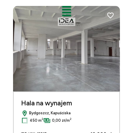
2
do ulubionych
Dodaj do ulu
Hala na wynajem
Bydgoszcz, Kapuściska
2
2
450 m
0,00 zł/m