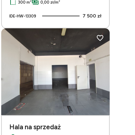
2
2
300 m
0,00 zł/m
7 500 zł
IDE-HW-13309
bionych
Dodaj do ulubionych
Hala na sprzedaż