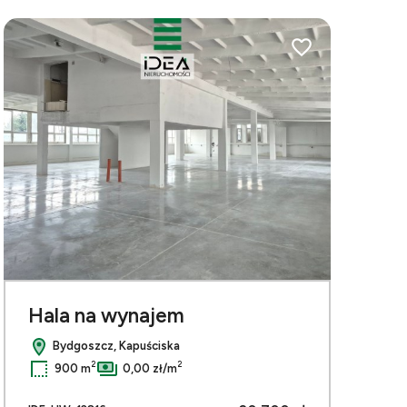
bionych
Dodaj do ulubionych
Hala na wynajem
Bydgoszcz, Kapuściska
Leaflet
|
© OpenMapTiles
© OpenStreetMap contributors
2
2
900 m
0,00 zł/m