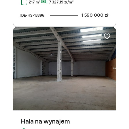
2
2
217 m
7 327,19 zł/m
1 590 000 zł
IDE-HS-13396
do ulubionych
Dodaj do ulu
Hala na wynajem