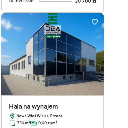
20 700 zł
IDE-HW-13816
bionych
Dodaj do ulubionych
Hala na wynajem
Nowa Wieś Wielka, Brzoza
2
2
750 m
0,00 zł/m