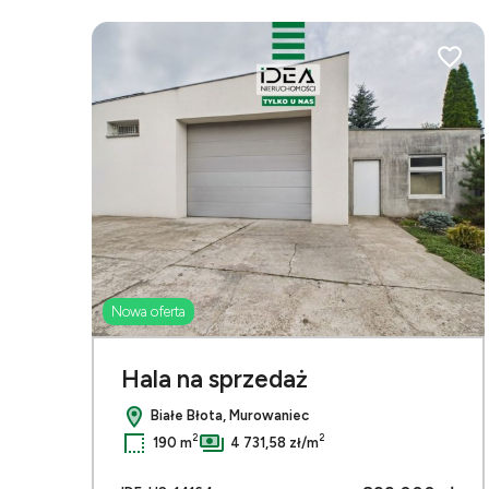
Dodaj 
Nowa oferta
Hala na sprzedaż
Białe Błota, Murowaniec
2
2
190 m
4 731,58 zł/m