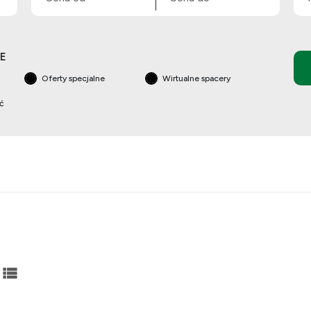
E
Oferty specjalne
Wirtualne spacery
ść
abela
lista