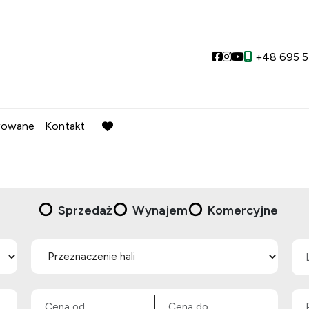
Social link
Social link
Social link
+48 695 5
wowane
Kontakt
favorite
Sprzedaż
Wynajem
Komercyjne