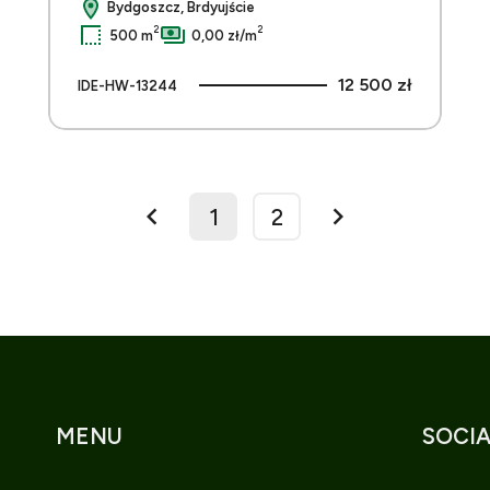
Bydgoszcz, Brdyujście
2
2
500 m
0,00 zł/m
12 500 zł
IDE-HW-13244
1
2
prev
next
MENU
SOCIA