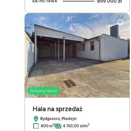
899 000 zł
IDE-HS-14164
Dodaj 
Wirtualny spacer
Hala na sprzedaż
Bydgoszcz, Miedzyń
2
2
600 m
4 150,00 zł/m