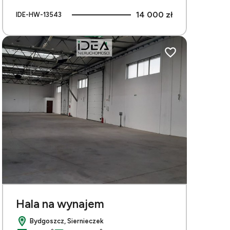
14 000 zł
IDE-HW-13543
bionych
Dodaj do ulubionych
Hala na wynajem
Bydgoszcz, Siernieczek