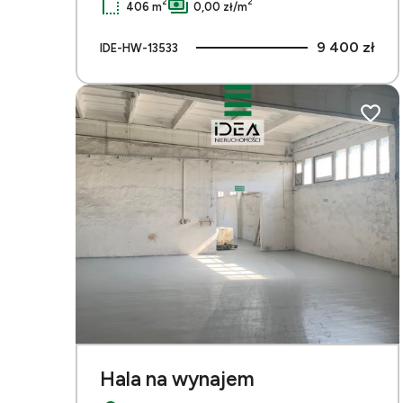
2
2
406 m
0,00 zł/m
9 400 zł
IDE-HW-13533
Dodaj 
Hala na wynajem