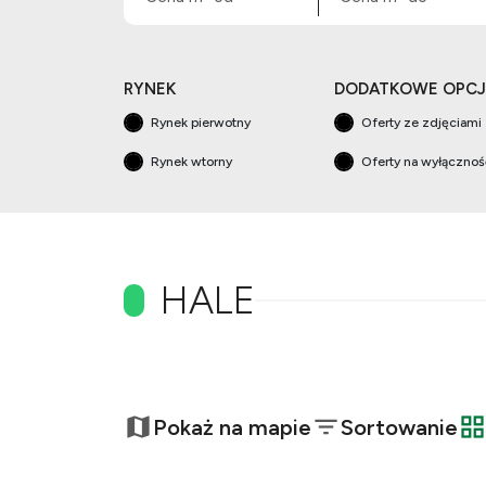
RYNEK
DODATKOWE OPCJ
Rynek pierwotny
Oferty ze zdjęciami
Rynek wtorny
Oferty na wyłączno
HALE
+
−
Pokaż na mapie
Sortowanie
t