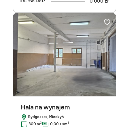
10 000 zł
IDE-HW-13817
do ulubionych
Dodaj do ulu
Hala na wynajem
Bydgoszcz, Miedzyń
2
2
300 m
0,00 zł/m