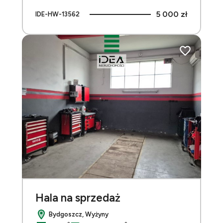
5 000 zł
IDE-HW-13562
do ulubionych
Dodaj do ulu
Hala na sprzedaż
Bydgoszcz, Wyżyny