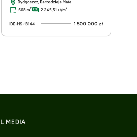
Bydgoszcz, Bartodzieje Małe
2
2
668 m
2 245,51 zł/m
1 500 000 zł
IDE-HS-13144
L MEDIA