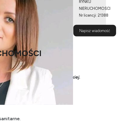
RYNKU
NIERUCHOMOŚCI
Nr licencji: 21388
790 201
Napisz wiadomość
135
CHOMOŚCI
rej lokalizacji przy ul. Fordońskiej.
2
sanitarne.