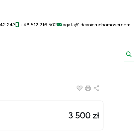
42 243
+48 512 216 502
agata@ideanieruchomosci.com
Dodaj do ulubionych
Drukuj
Udostępnij
3 500 zł