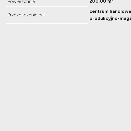
200,00 m²
Powierzchnia
centrum handlowe
Przeznaczenie hali
produkcyjno-mag