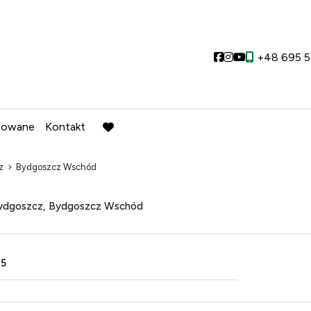
Social link
Social link
Social link
+48 695 5
wowane
Kontakt
favorite
z
Bydgoszcz Wschód
dgoszcz, Bydgoszcz Wschód
05