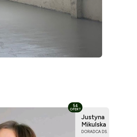
54
OFERT
Justyna
Mikulska
DORADCA DS.