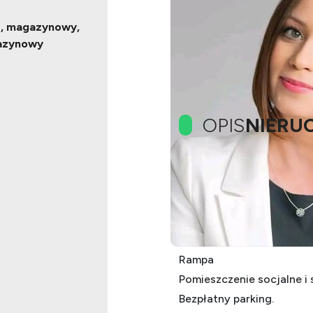
, magazynowy,
azynowy
OPIS
NIERU
Hala murowana w bardzo dob
Pow. użytkowa ok 200 m
Wysokość hali ok 3,6 m2
Rampa
Pomieszczenie socjalne i 
Bezpłatny parking.