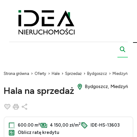
Strona główna
Oferty
Hale
Sprzedaż
Bydgoszcz
Miedzyń
Bydgoszcz, Miedzyń
Hala na sprzedaż
Dodaj do ulubionych
Drukuj
Udostępnij
2
600.00 m²
4 150,00 zł/m
IDE-HS-13603
Oblicz ratę kredytu