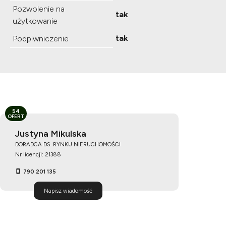
Pozwolenie na
tak
użytkowanie
tak
Podpiwniczenie
54
OFERT
Justyna Mikulska
DORADCA DS. RYNKU NIERUCHOMOŚCI
Nr licencji: 21388
790 201 135
Napisz wiadomość