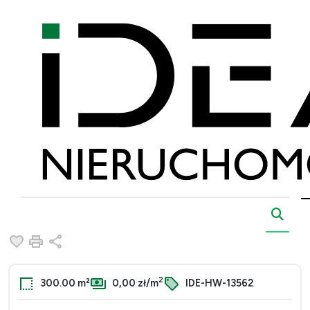
Strona główna
Oferty
Hale
Wynajem
Bydgoszcz
Miedzyń
Bydgoszcz, Miedzyń
Hala na wynajem
Dodaj do ulubionych
Drukuj
Udostępnij
2
300.00 m²
0,00 zł/m
IDE-HW-13562