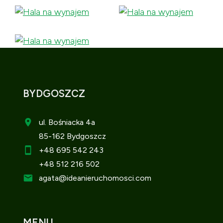
BYDGOSZCZ
ul. Bośniacka 4a
85-162 Bydgoszcz
+48 695 542 243
+48 512 216 502
agata
@ideanieruchomosci.com
MENU