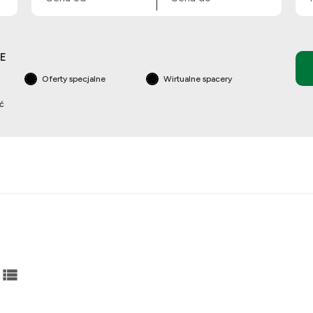
E
Oferty specjalne
Wirtualne spacery
ść
abela
lista