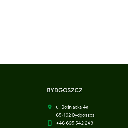
BYDGOSZCZ
ul. Bośniacka 4a
85-162 Bydgoszcz
+48 695 542 243