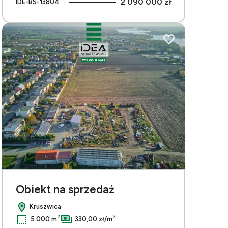
2 090 000 zł
IDE-BS-13804
bionych
Dodaj do ulubionych
Obiekt na sprzedaż
Kruszwica
2
2
5 000 m
330,00 zł/m