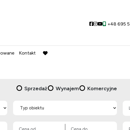
Social link
Social link
Social link
+48 695 5
wowane
Kontakt
favorite
Sprzedaż
Wynajem
Komercyjne