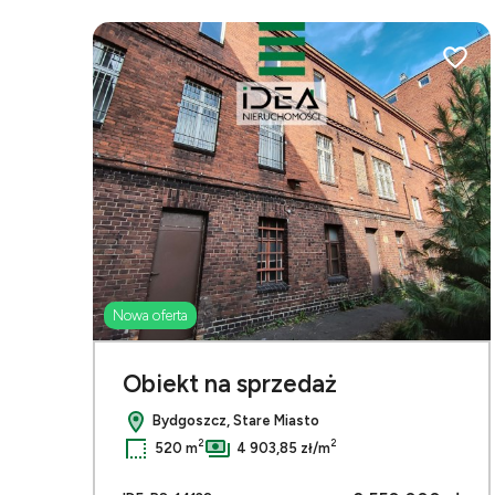
Dodaj 
Nowa oferta
Obiekt na sprzedaż
Bydgoszcz, Stare Miasto
2
2
520 m
4 903,85 zł/m