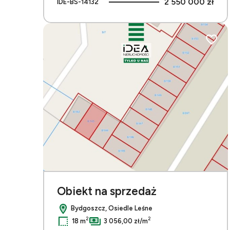
2 550 000 zł
IDE-BS-14132
Dodaj 
Obiekt na sprzedaż
Bydgoszcz, Osiedle Leśne
2
2
18 m
3 056,00 zł/m