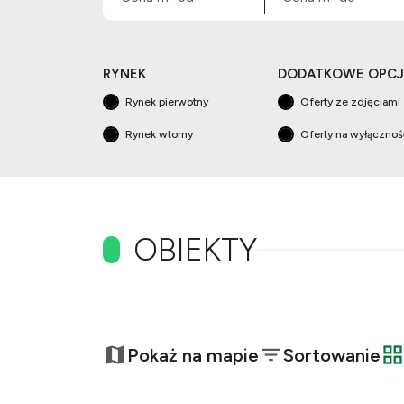
RYNEK
DODATKOWE OPCJ
Rynek pierwotny
Oferty ze zdjęciami
Rynek wtorny
Oferty na wyłączno
OBIEKTY
+
−
Pokaż na mapie
Sortowanie
t