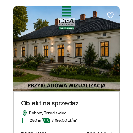
4
do ulubionych
Dodaj do ulu
Obiekt na sprzedaż
Dobrcz, Trzeciewiec
2
2
250 m
3 196,00 zł/m