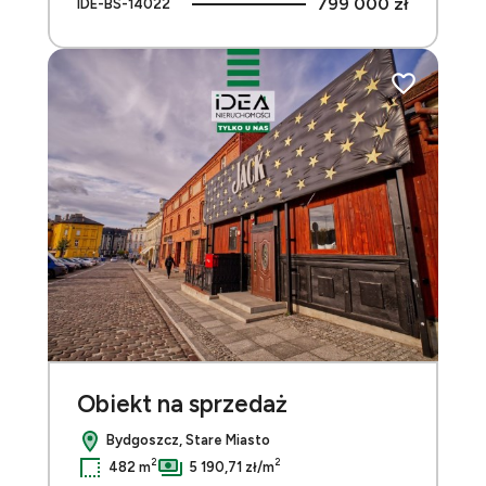
799 000 zł
IDE-BS-14022
do ulubionych
Dodaj do ulu
Obiekt na sprzedaż
Bydgoszcz, Stare Miasto
2
2
482 m
5 190,71 zł/m