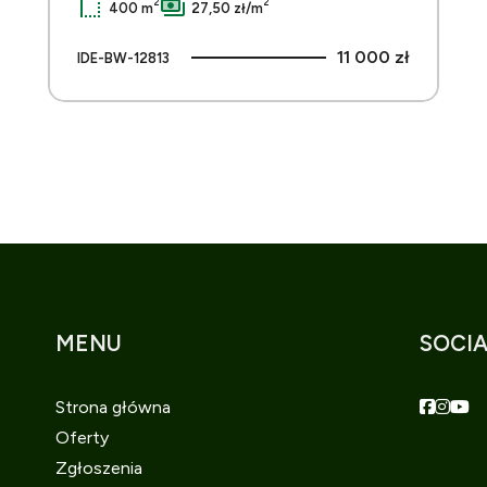
2
2
400 m
27,50 zł/m
11 000 zł
IDE-BW-12813
MENU
SOCIA
Faceboo
Faceb
Fac
Strona główna
Oferty
Zgłoszenia