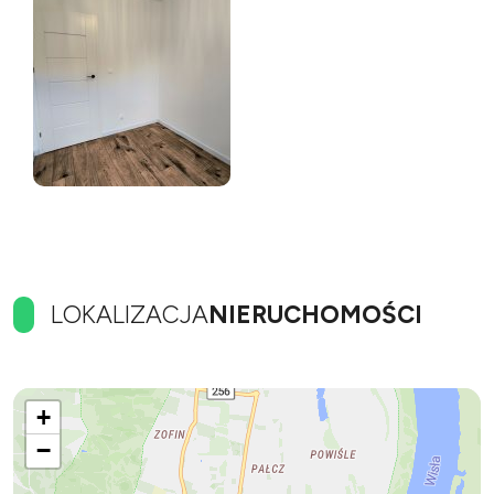
LOKALIZACJA
NIERUCHOMOŚCI
+
−