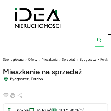
Strona główna
Oferty
Mieszkania
Sprzedaż
Bydgoszcz
Fordon
Mieszkanie na sprzedaż
Bydgoszcz, Fordon
Dodaj do ulubionych
Drukuj
Udostępnij
2
3 pokoje
45.63 m²
11 371,90 zł/m