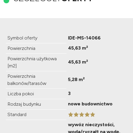
Symbol oferty
IDE-MS-14066
45,63 m²
Powierzchnia
Powierzchnia użytkowa
45,63 m²
[m2]
Powierzchnia
5,28 m²
balkonów/tarasów
3
Liczba pokoi
nowe budownictwo
Rodzaj budynku
Standard
wywóz nieczystości,
woda/ryczałt na wodę,