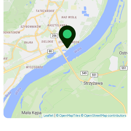
Leaflet
|
© OpenMapTiles
© OpenStreetMap contributors