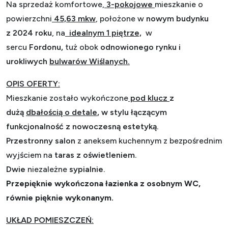
Na sprzedaż komfortowe,
3-pokojowe
mieszkanie o
powierzchni
45,63 mkw
, położone w
nowym budynku
z
2024 roku
, na
idealnym 1
piętrze,
w
sercu
Fordonu,
tuż obok
odnowionego rynku i
urokliwych
bulwarów Wiślanych.
OPIS OFERTY:
Mieszkanie zostało wykończone
pod klucz
z
dużą
dbałością o detale
, w stylu łączącym
funkcjonalność z nowoczesną estetyką.
Przestronny salon
z aneksem kuchennym z bezpośrednim
wyjściem na
taras z oświetleniem.
Dwie
niezależne
sypialnie.
Przepięknie wykończona łazienka z osobnym WC,
równie pięknie wykonanym.
UKŁAD POMIESZCZEŃ: