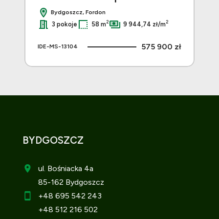
Bydgoszcz, Fordon
2
2
3 pokoje
58 m
9 944,74 zł/m
 zł
575 900 zł
IDE-MS-13104
IDE
BYDGOSZCZ
ul. Bośniacka 4a
85-162 Bydgoszcz
+48 695 542 243
+48 512 216 502