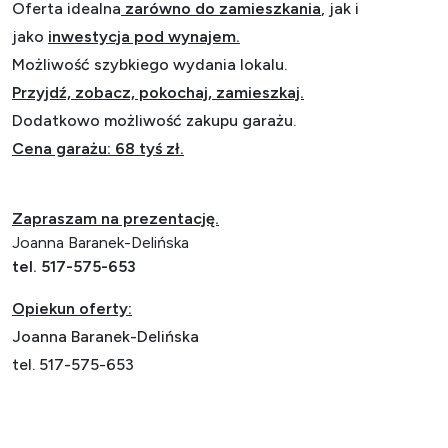
Oferta idealna
zarówno do zamieszkania
, jak i
jako
inwestycja pod wynajem.
Możliwość szybkiego wydania lokalu.
Przyjdź, zobacz, pokochaj, zamieszkaj.
Dodatkowo możliwość zakupu garażu.
Cena garażu: 68 tyś zł.
Zapraszam na prezentację.
Joanna Baranek-Delińska
tel. 517-575-653
Opiekun oferty:
Joanna Baranek-Delińska
tel. 517-575-653