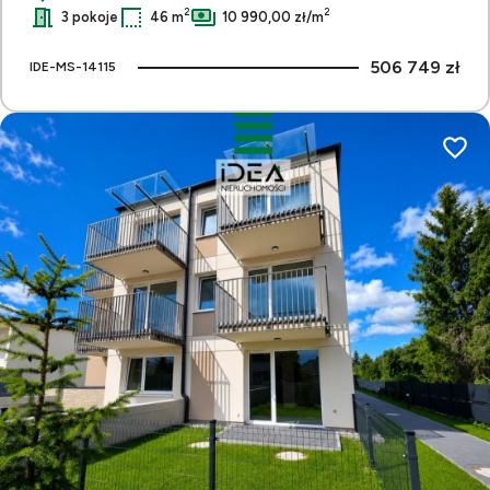
2
2
3 pokoje
46 m
10 990,00 zł/m
506 749 zł
IDE-MS-14115
Dodaj