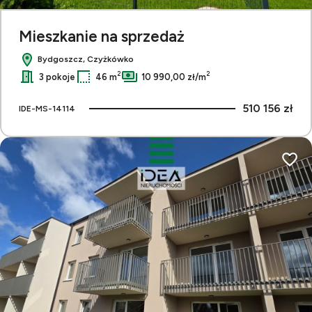
Mieszkanie na sprzedaż
Bydgoszcz, Czyżkówko
2
2
3 pokoje
46 m
10 990,00 zł/m
510 156 zł
IDE-MS-14114
Dodaj