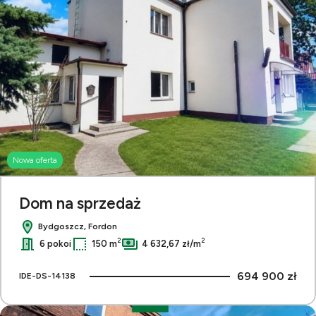
Nowa oferta
Dom na sprzedaż
Bydgoszcz, Fordon
2
2
6 pokoi
150 m
4 632,67 zł/m
694 900 zł
IDE-DS-14138