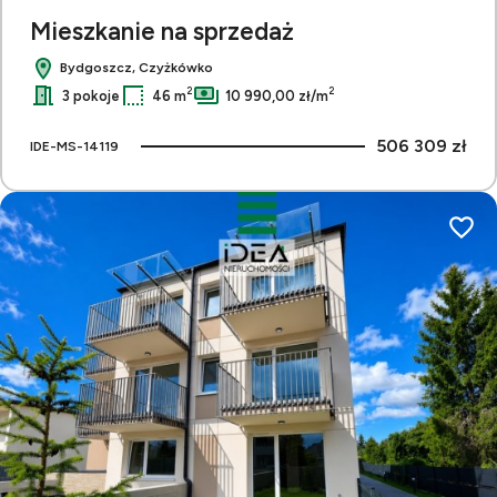
Mieszkanie na sprzedaż
Bydgoszcz, Czyżkówko
2
2
3 pokoje
46 m
10 990,00 zł/m
506 309 zł
IDE-MS-14119
Dodaj