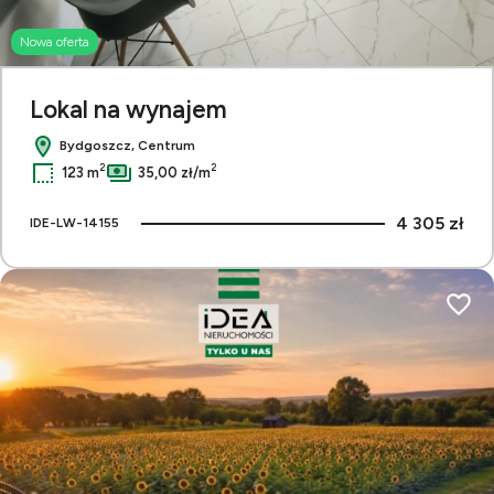
Nowa oferta
Lokal na wynajem
Bydgoszcz, Centrum
2
2
123 m
35,00 zł/m
4 305 zł
IDE-LW-14155
Dodaj