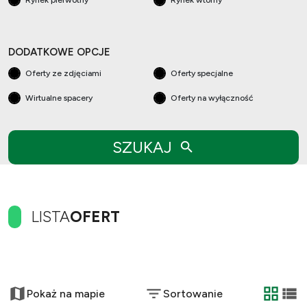
Rynek pierwotny
Rynek wtorny
DODATKOWE OPCJE
Oferty ze zdjęciami
Oferty specjalne
Wirtualne spacery
Oferty na wyłączność
SZUKAJ
LISTA
OFERT
+
−
Pokaż na mapie
Sortowanie
tabela
list