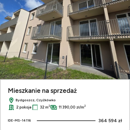
Mieszkanie na sprzedaż
Bydgoszcz, Czyżkówko
2
2
2 pokoje
32 m
11 390,00 zł/m
364 594 zł
IDE-MS-14116