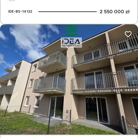
2 550 000 zł
IDE-BS-14132
Dodaj