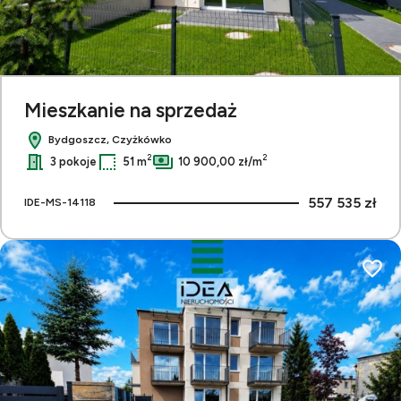
Mieszkanie na sprzedaż
Bydgoszcz, Czyżkówko
2
2
3 pokoje
51 m
10 900,00 zł/m
557 535 zł
IDE-MS-14118
Dodaj