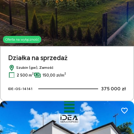
Oferta na wyłączność
Działka na sprzedaż
Szubin (gw), Zamość
2
2
2 500 m
150,00 zł/m
375 000 zł
IDE-GS-14141
Dodaj