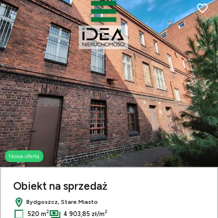
Dodaj
Nowa oferta
Obiekt na sprzedaż
Bydgoszcz, Stare Miasto
2
2
520 m
4 903,85 zł/m