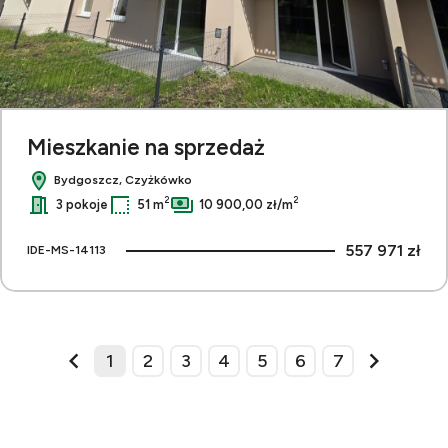
Mieszkanie na sprzedaż
Bydgoszcz, Czyżkówko
2
2
3 pokoje
51 m
10 900,00 zł/m
557 971 zł
IDE-MS-14113
1
2
3
4
5
6
7
prev
next