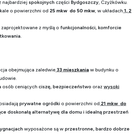
z najbardziej
spokojnych
części
Bydgoszczy
,
Czyżkówku.
kale o powierzchni od
25 mkw do 50 mkw
, w układach
1, 2
 zaprojektowane z myślą o
funkcjonalności, komforcie
tkowania.
cja
obejmująca zaledwie
33 mieszkania
w budynku o
udowie.
a osób ceniących
ciszę,
bezpieczeństwo
oraz
wysoki
osiadają
prywatne ogródki
o powierzchni od
21 mkw do
ące
doskonałą alternatywę dla domu i idealną przestrzeń
dygnacjach
wyposażone są w
przestronne, bardzo dobrze