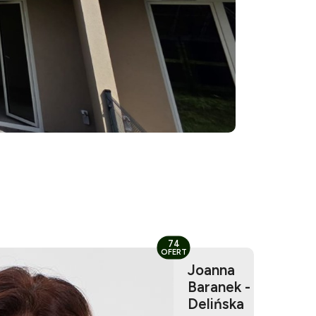
74
OFERT
Joanna
Baranek -
Delińska