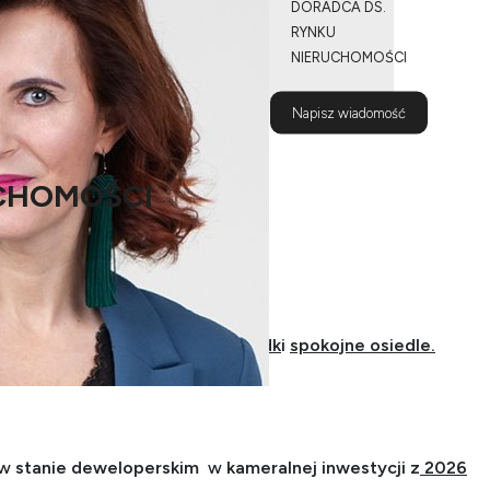
DORADCA DS.
RYNKU
NIERUCHOMOŚCI
517 575
Napisz wiadomość
653
CHOMOŚCI
uję Nowość!!!
,
kameralne
,
duże balkony
,
ogródk
i
spokojne osiedle.
 w
stanie deweloperskim
w
kameralnej inwestycji z
2026