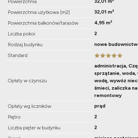
32,01 m²
Powierzchnia
32,01 m²
Powierzchnia użytkowa [m2]
4,95 m²
Powierzchnia balkonów/tarasów
2
Liczba pokoi
nowe budownictw
Rodzaj budynku
Standard
administracja, Czę
sprzątanie, woda,
Opłaty w czynszu
wodę, wywóz niec
śmieci, zaliczka n
remontowy
prąd
Opłaty wg liczników
2
Piętro
2
Liczba pięter w budynku