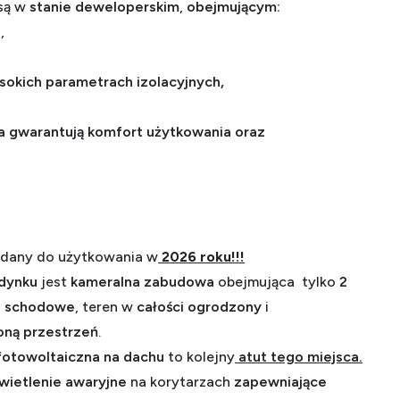
są w
stanie deweloperskim
,
obejmującym:
e
,
sokich parametrach izolacyjnych,
 gwarantują komfort użytkowania oraz
dany do użytkowania w
2026 roku!!!
udynku
jest
kameralna zabudowa
obejmująca tylko
2
ki schodowe
, teren w
całości ogrodzony
i
oną przestrzeń
.
 fotowoltaiczna na dachu
to kolejny
atut tego miejsca.
ietlenie awaryjne
na korytarzach
zapewniające