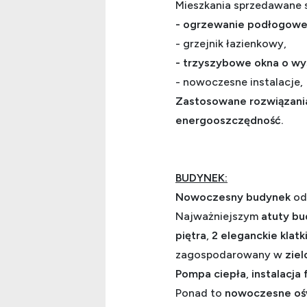
Mieszkania sprzedawane 
-
ogrzewanie podłogow
- grzejnik łazienkowy,
- trzyszybowe okna o wy
- nowoczesne instalacje,
Zastosowane rozwiązania
energooszczędność.
BUDYNEK:
Nowoczesny budynek
od
Najważniejszym
atuty b
piętra
,
2 eleganckie klat
zagospodarowany w
ziel
Pompa ciepła
,
instalacja
Ponad to
nowoczesne ośw