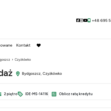
Social link
Social link
Social link
+48 695 5
wowane
Kontakt
favorite
goszcz
Czyżkówko
edaż
Bydgoszcz, Czyżkówko
2 piętro
IDE-MS-14116
Oblicz ratę kredytu