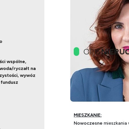
o
OPIS
NIERU
ści wspólne,
 woda/ryczałt na
Idea Nieruchomości ofer
zystości, wywóz
a fundusz
Najnowsze budownictwo
Zapraszam do oferty.
MIESZKANIE:
Nowoczesne
mieszkania