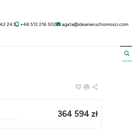
42 243
+48 512 216 502
agata@ideanieruchomosci.com
Dodaj do ulubionych
Drukuj
Udostępnij
364 594 zł