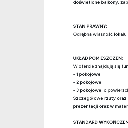
doświetlone balkony, za
STAN PRAWNY:
Odrębna własność lokalu 
UKŁAD POMIESZCZEŃ:
W ofercie znajdują się fu
-
1 pokojowe
-
2 pokojowe
-
3 pokojowe,
o powierzc
Szczegółowe rzuty oraz 
prezentacji oraz w mater
STANDARD WYKOŃCZEN