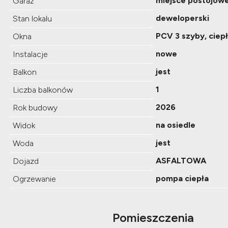
miejsce postojow
Garaż
deweloperski
Stan lokalu
PCV 3 szyby, ciep
Okna
nowe
Instalacje
jest
Balkon
1
Liczba balkonów
2026
Rok budowy
na osiedle
Widok
jest
Woda
ASFALTOWA
Dojazd
pompa ciepła
Ogrzewanie
Pomieszczenia