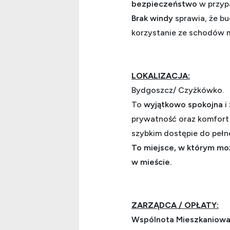
bezpieczeństwo
w przypa
Brak windy
sprawia, że b
korzystanie ze schodów
LOKALIZACJA:
Bydgoszcz/ Czyżkówko.
To
wyjątkowo spokojna
i
prywatność oraz komfort 
szybkim dostępie do pełne
To miejsce, w którym moż
w mieście.
ZARZĄDCA / OPŁATY:
Wspólnota Mieszkaniow