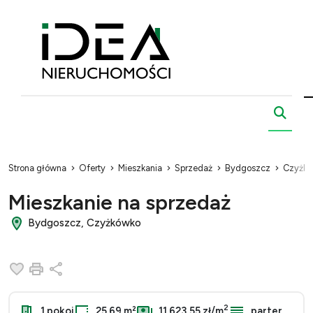
Strona główna
Oferty
Mieszkania
Sprzedaż
Bydgoszcz
Czyżk
Mieszkanie na sprzedaż
Bydgoszcz, Czyżkówko
Dodaj do ulubionych
Drukuj
Udostępnij
2
1 pokoj
25.69 m²
11 623,55 zł/m
parter