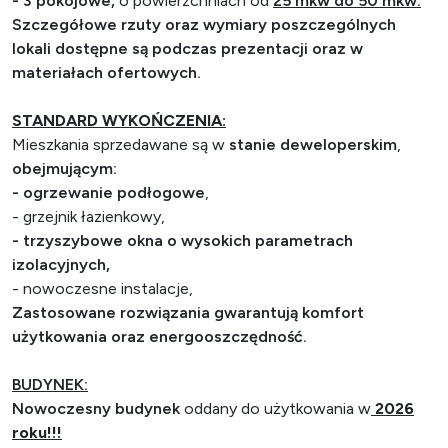
-
3 pokojowe,
o powierzchniach od
25 mkw do 50 mkw.
Szczegółowe rzuty oraz wymiary poszczególnych
lokali dostępne są podczas prezentacji oraz w
materiałach ofertowych.
STANDARD WYKOŃCZENIA:
Mieszkania sprzedawane są w
stanie deweloperskim
,
obejmującym:
-
ogrzewanie podłogowe
,
- grzejnik łazienkowy,
- trzyszybowe okna o wysokich parametrach
izolacyjnych,
- nowoczesne instalacje,
Zastosowane rozwiązania gwarantują komfort
użytkowania oraz energooszczędność.
BUDYNEK:
Nowoczesny budynek
oddany do użytkowania w
2026
roku!!!