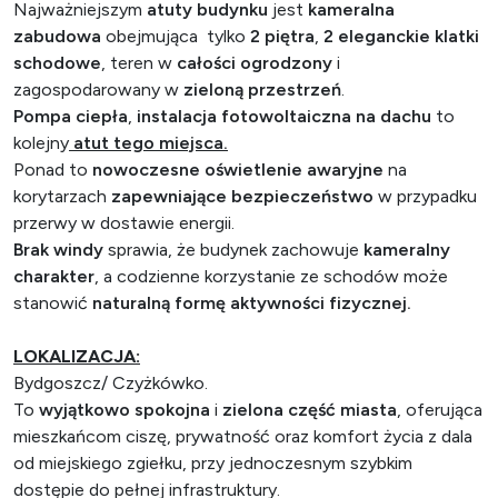
Najważniejszym
atuty budynku
jest
kameralna
zabudowa
obejmująca tylko
2 piętra
,
2 eleganckie klatki
schodowe
, teren w
całości ogrodzony
i
zagospodarowany w
zieloną przestrzeń
.
Pompa ciepła
,
instalacja fotowoltaiczna na dachu
to
kolejny
atut tego miejsca.
Ponad to
nowoczesne oświetlenie awaryjne
na
korytarzach
zapewniające bezpieczeństwo
w przypadku
przerwy w dostawie energii.
Brak windy
sprawia, że budynek zachowuje
kameralny
charakter
, a codzienne korzystanie ze schodów może
stanowić
naturalną formę aktywności fizycznej.
LOKALIZACJA:
Bydgoszcz/ Czyżkówko.
To
wyjątkowo spokojna
i
zielona część miasta
, oferująca
mieszkańcom ciszę, prywatność oraz komfort życia z dala
od miejskiego zgiełku, przy jednoczesnym szybkim
dostępie do pełnej infrastruktury.