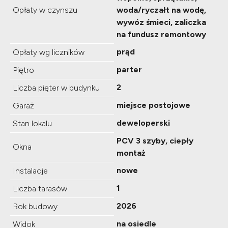
Opłaty w czynszu
woda/ryczałt na wodę,
wywóz śmieci, zaliczka
na fundusz remontowy
prąd
Opłaty wg liczników
parter
Piętro
2
Liczba pięter w budynku
miejsce postojowe
Garaż
deweloperski
Stan lokalu
PCV 3 szyby, ciepły
Okna
montaż
nowe
Instalacje
1
Liczba tarasów
2026
Rok budowy
na osiedle
Widok