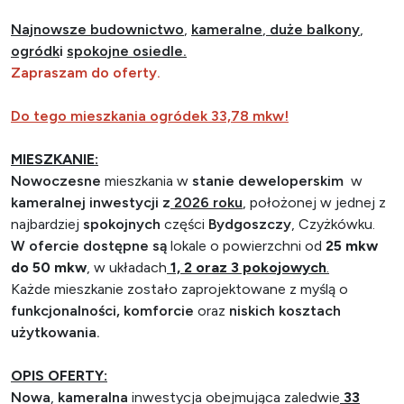
Najnowsze budownictwo
,
kameralne
,
duże balkony
,
ogródk
i
spokojne osiedle.
Zapraszam do oferty.
Do tego mieszkania ogródek 33,78 mkw!
MIESZKANIE:
Nowoczesne
mieszkania w
stanie deweloperskim
w
kameralnej inwestycji z
2026 roku
, położonej w jednej z
najbardziej
spokojnych
części
Bydgoszczy
,
Czyżkówku.
W ofercie dostępne są
lokale o powierzchni od
25 mkw
do 50 mkw
, w układach
1, 2 oraz 3 pokojowych
.
Każde mieszkanie zostało zaprojektowane z myślą o
funkcjonalności, komforcie
oraz
niskich kosztach
użytkowania.
OPIS OFERTY:
Nowa
,
kameralna
inwestycja
obejmująca zaledwie
33