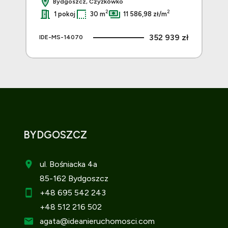
Bydgoszcz, Czyżkówko
2
2
1 pokoj
30 m
11 586,98 zł/m
 zł
352 939 zł
IDE-MS-14070
IDE
BYDGOSZCZ
ul. Bośniacka 4a
85-162 Bydgoszcz
+48 695 542 243
+48 512 216 502
agata
@ideanieruchomosci.com