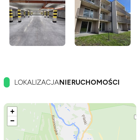
LOKALIZACJA
NIERUCHOMOŚCI
+
−