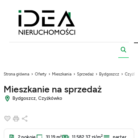
Strona główna
Oferty
Mieszkania
Sprzedaż
Bydgoszcz
Czyżk
Mieszkanie na sprzedaż
Bydgoszcz, Czyżkówko
Dodaj do ulubionych
Drukuj
Udostępnij
2
2 pokoje
31.19 m²
11 582,37 zł/m
parter