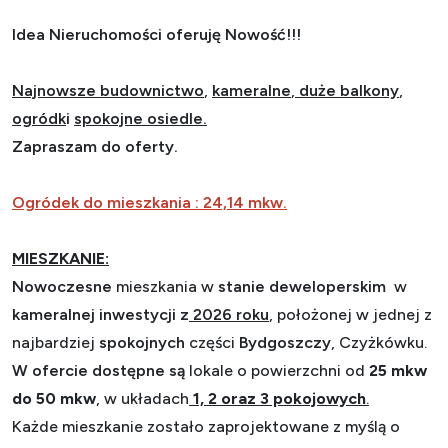
Idea Nieruchomości oferuję Nowość!!!
Najnowsze budownictwo
,
kameralne
,
duże balkony
,
ogródk
i
spokojne osiedle.
Zapraszam do oferty.
Ogródek do mieszkania : 24,14 mkw.
MIESZKANIE:
Nowoczesne
mieszkania w
stanie deweloperskim
w
kameralnej inwestycji z
2026 roku
, położonej w jednej z
najbardziej
spokojnych
części
Bydgoszczy
,
Czyżkówku.
W ofercie dostępne są
lokale o powierzchni od
25 mkw
do 50 mkw
, w układach
1, 2 oraz 3 pokojowych
.
Każde mieszkanie zostało zaprojektowane z myślą o