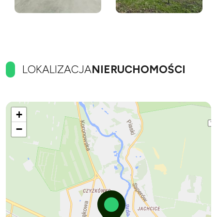
LOKALIZACJA
NIERUCHOMOŚCI
+
−