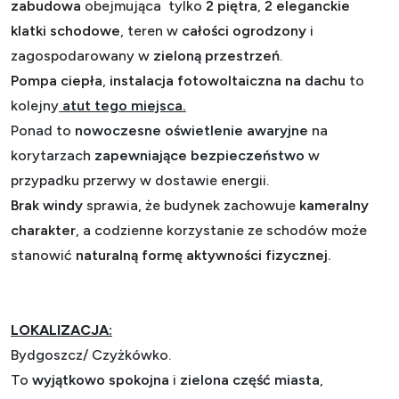
zabudowa
obejmująca tylko
2 piętra
,
2 eleganckie
klatki schodowe
, teren w
całości ogrodzony
i
zagospodarowany w
zieloną przestrzeń
.
Pompa ciepła
,
instalacja fotowoltaiczna na dachu
to
kolejny
atut tego miejsca.
Ponad to
nowoczesne oświetlenie awaryjne
na
korytarzach
zapewniające bezpieczeństwo
w
przypadku przerwy w dostawie energii.
Brak windy
sprawia, że budynek zachowuje
kameralny
charakter
, a codzienne korzystanie ze schodów może
stanowić
naturalną formę aktywności fizycznej.
LOKALIZACJA:
Bydgoszcz/ Czyżkówko.
To
wyjątkowo spokojna
i
zielona część miasta
,