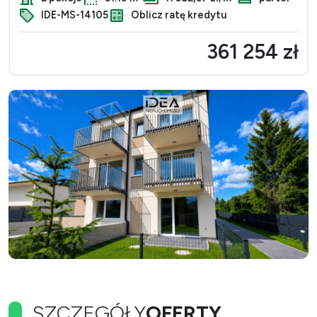
IDE-MS-14105
Oblicz ratę kredytu
361 254 zł
SZCZEGÓŁY
OFERTY