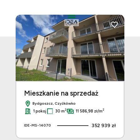
Dodaj do ulubionych
Dodaj do ulubi
Mieszkanie na sprzedaż
Mi
Bydgoszcz, Czyżkówko
2
2
1 pokoj
30 m
11 586,98 zł/m
 zł
352 939 zł
IDE-MS-14070
IDE