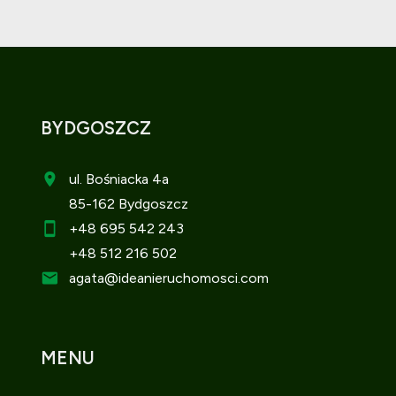
BYDGOSZCZ
ul. Bośniacka 4a
85-162 Bydgoszcz
+48 695 542 243
+48 512 216 502
agata
@ideanieruchomosci.com
MENU