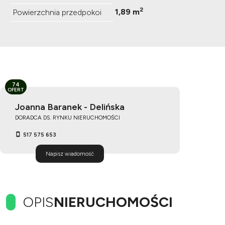
2
1,89 m
Powierzchnia przedpokoi
74
OFERT
Joanna Baranek - Delińska
DORADCA DS. RYNKU NIERUCHOMOŚCI
517 575 653
Napisz wiadomość
OPIS
NIERUCHOMOŚCI