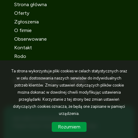
Strona główna
Oferty
Zgłoszenia
O firmie
Obserwowane
Kontakt
Rodo
Ta strona wykorzystuje pliki cookies w celach statystycznych oraz
w celu dostosowania naszych serwisów do indywidualnych
SOCIAL MEDIA
Facebook
Facebook
Facebook
potrzeb klientów. Zmiany ustawień dotyczących plików cookie
można dokonać w dowolnej chwili modyfikując ustawienia
przeglądarki. Korzystanie z tej strony bez zmian ustawień
dotyczących cookies oznacza, że będą one zapisane w pamięci
urządzenia.
IDEA NIERUCHOMOŚCI © 2026
Program dla biur nieruchomości
Galactica Virgo
Rozumiem