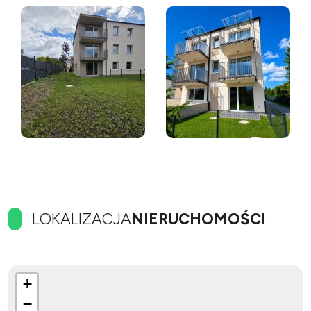
LOKALIZACJA
NIERUCHOMOŚCI
+
−