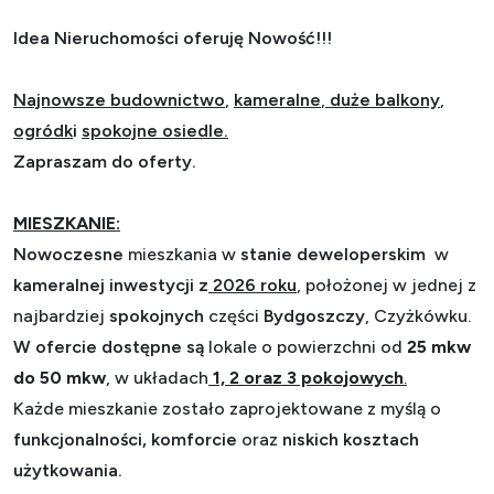
Idea Nieruchomości oferuję Nowość!!!
Najnowsze budownictwo
,
kameralne
,
duże balkony
,
ogródk
i
spokojne osiedle.
Zapraszam do oferty.
MIESZKANIE:
Nowoczesne
mieszkania w
stanie deweloperskim
w
kameralnej inwestycji z
2026 roku
, położonej w jednej z
najbardziej
spokojnych
części
Bydgoszczy
,
Czyżkówku.
W ofercie dostępne są
lokale o powierzchni od
25 mkw
do 50 mkw
, w układach
1, 2 oraz 3 pokojowych
.
Każde mieszkanie zostało zaprojektowane z myślą o
funkcjonalności, komforcie
oraz
niskich kosztach
użytkowania.