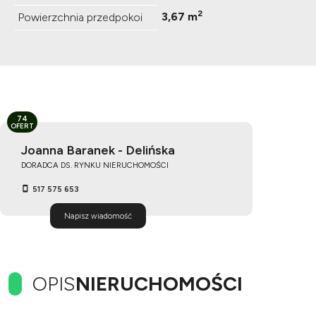
2
3,67 m
Powierzchnia przedpokoi
74
OFERT
Joanna Baranek - Delińska
DORADCA DS. RYNKU NIERUCHOMOŚCI
517 575 653
Napisz wiadomość
OPIS
NIERUCHOMOŚCI