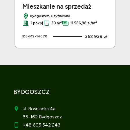
Mieszkanie na sprzedaż
Mi
Bydgoszcz, Czyżkówko
2
2
1 pokoj
30 m
11 586,98 zł/m
 zł
352 939 zł
IDE-MS-14070
IDE
BYDGOSZCZ
ul. Bośniacka 4a
85-162 Bydgoszcz
+48 695 542 243