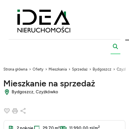
Strona główna
Oferty
Mieszkania
Sprzedaż
Bydgoszcz
Czyżk
Mieszkanie na sprzedaż
Bydgoszcz, Czyżkówko
Dodaj do ulubionych
Drukuj
Udostępnij
2
2 pokoje
29.70 m²
11 990,00 zł/m