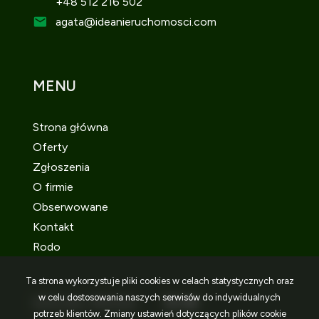
+48 512 216 502
agata
@ideanieruchomosci.com
MENU
Strona główna
Oferty
Zgłoszenia
O firmie
Obserwowane
Kontakt
Rodo
Ta strona wykorzystuje pliki cookies w celach statystycznych oraz
w celu dostosowania naszych serwisów do indywidualnych
SOCIAL MEDIA
Facebook
Facebook
Facebook
potrzeb klientów. Zmiany ustawień dotyczących plików cookie