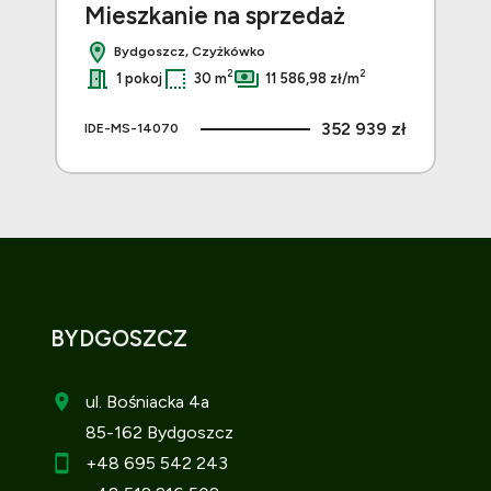
Mieszkanie na sprzedaż
Mi
Bydgoszcz, Czyżkówko
2
2
1 pokoj
30 m
11 586,98 zł/m
 zł
352 939 zł
IDE-MS-14070
IDE
BYDGOSZCZ
ul. Bośniacka 4a
85-162 Bydgoszcz
+48 695 542 243