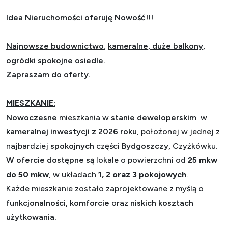
Idea Nieruchomości oferuję Nowość!!!
Najnowsze budownictwo
,
kameralne
,
duże balkony
,
ogródk
i
spokojne osiedle.
Zapraszam do oferty.
MIESZKANIE:
Nowoczesne
mieszkania w
stanie deweloperskim
w
kameralnej inwestycji z
2026 roku
, położonej w jednej z
najbardziej
spokojnych
części
Bydgoszczy
,
Czyżkówku.
W ofercie dostępne są
lokale o powierzchni od
25 mkw
do 50 mkw
, w układach
1, 2 oraz 3 pokojowych
.
Każde mieszkanie zostało zaprojektowane z myślą o
funkcjonalności, komforcie
oraz
niskich kosztach
użytkowania.