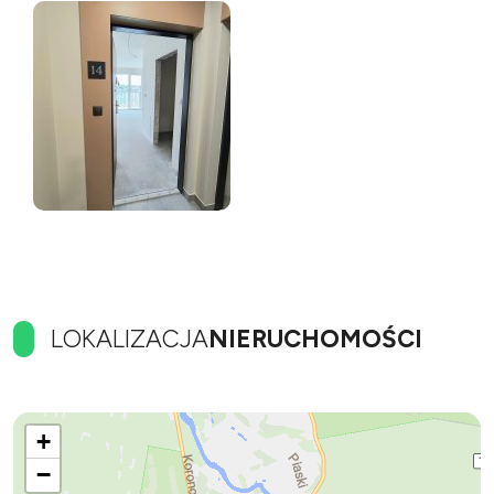
LOKALIZACJA
NIERUCHOMOŚCI
+
−