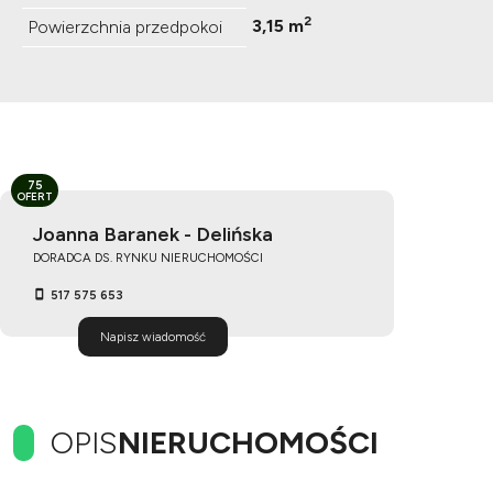
2
3,15 m
Powierzchnia przedpokoi
75
OFERT
Joanna Baranek - Delińska
DORADCA DS. RYNKU NIERUCHOMOŚCI
517 575 653
Napisz wiadomość
OPIS
NIERUCHOMOŚCI