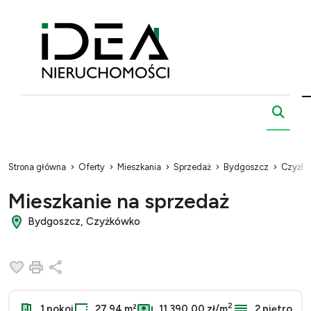
Strona główna
Oferty
Mieszkania
Sprzedaż
Bydgoszcz
Czyżk
Mieszkanie na sprzedaż
Bydgoszcz, Czyżkówko
Dodaj do ulubionych
Drukuj
Udostępnij
2
1 pokoj
27.94 m²
11 390,00 zł/m
2 piętro