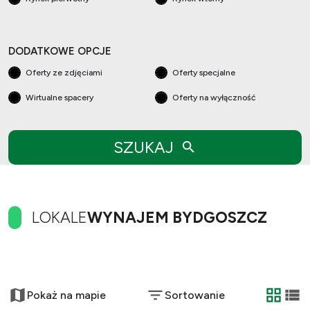
DODATKOWE OPCJE
Oferty ze zdjęciami
Oferty specjalne
Wirtualne spacery
Oferty na wyłączność
SZUKAJ
LOKALE
WYNAJEM BYDGOSZCZ
+
−
Pokaż na mapie
Sortowanie
tabela
list