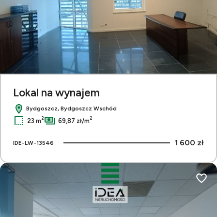
Lokal na wynajem
Bydgoszcz, Bydgoszcz Wschód
2
2
23 m
69,87 zł/m
1 600 zł
IDE-LW-13546
Dodaj