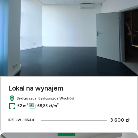
Lokal na wynajem
Bydgoszcz, Bydgoszcz Wschód
2
2
52 m
68,83 zł/m
3 600 zł
IDE-LW-13544