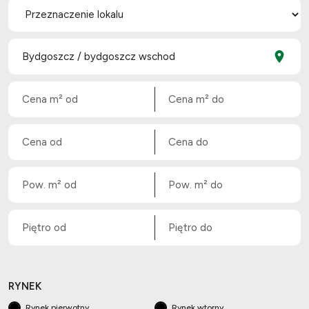
RYNEK
Rynek pierwotny
Rynek wtorny