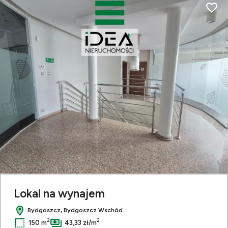
Dodaj
Lokal na wynajem
Bydgoszcz, Bydgoszcz Wschód
2
2
150 m
43,33 zł/m