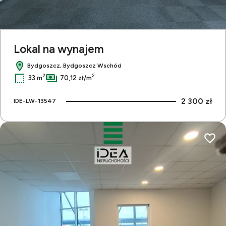
Lokal na wynajem
Bydgoszcz, Bydgoszcz Wschód
2
2
33 m
70,12 zł/m
2 300 zł
IDE-LW-13547
Dodaj