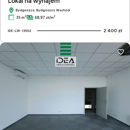
Lokal na wynajem
Bydgoszcz, Bydgoszcz Wschód
2
2
35 m
68,97 zł/m
2 400 zł
IDE-LW-13552
Dodaj