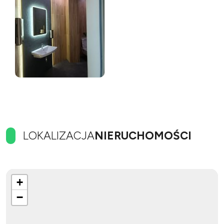
LOKALIZACJA
NIERUCHOMOŚCI
+
−