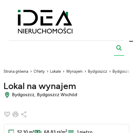
Strona główna
Oferty
Lokale
Wynajem
Bydgoszcz
Bydgoszcz
Lokal na wynajem
Bydgoszcz, Bydgoszcz Wschód
Dodaj do ulubionych
Drukuj
Udostępnij
2
52.30 m²
68,83 zł/m
1 piętro