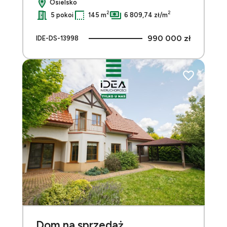
Osielsko
2
2
5 pokoi
145 m
6 809,74 zł/m
990 000 zł
IDE-DS-13998
do ulubionych
Dodaj do ulu
Dom na sprzedaż