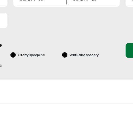
E
Oferty specjalne
Wirtualne spacery
ść