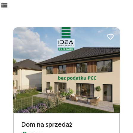
abela
lista
do ulubionych
Dodaj do ulu
Dom na sprzedaż