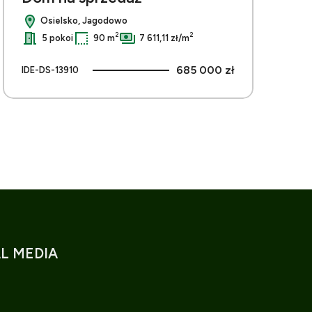
Osielsko, Jagodowo
2
2
5 pokoi
90 m
7 611,11 zł/m
685 000 zł
IDE-DS-13910
L MEDIA
k
ook
ebook