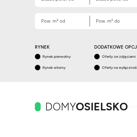
RYNEK
DODATKOWE OPCJ
Rynek pierwotny
Oferty ze zdjęciami
Rynek wtorny
Oferty na wyłączno
DOMY
OSIELSKO
+