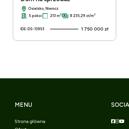
Osielsko, Niemcz
2
2
5 pokoi
213 m
8 235,29 zł/m
1 750 000 zł
IDE-DS-13953
MENU
SOCIA
Faceboo
Faceb
Fac
Strona główna