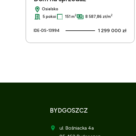
Osielsko
2
2
5 pokoi
151 m
8 587,86 zł/m
1 299 000 zł
IDE-DS-13994
BYDGOSZCZ
ul. Bośniacka 4a