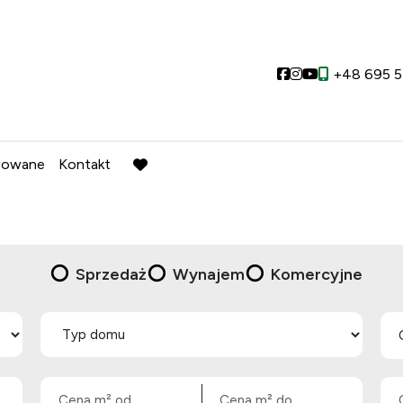
Social link
Social link
Social link
+48 695 5
wowane
Kontakt
favorite
Sprzedaż
Wynajem
Komercyjne