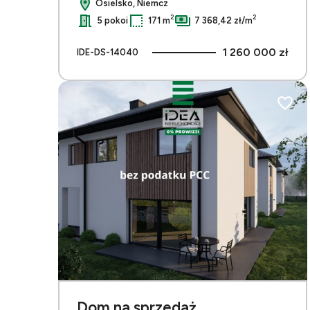
Osielsko, Niemcz
2
2
5 pokoi
171 m
7 368,42 zł/m
1 260 000 zł
IDE-DS-14040
Dodaj 
Dom na sprzedaż