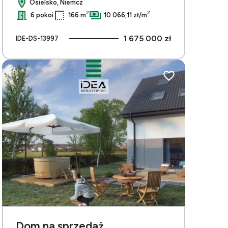
Osielsko, Niemcz
Leaflet
|
© OpenMapTiles
© OpenStreetMap contributors
2
2
6 pokoi
166 m
10 066,11 zł/m
1 675 000 zł
IDE-DS-13997
bionych
Dodaj do ulubionych
Dom na sprzedaż