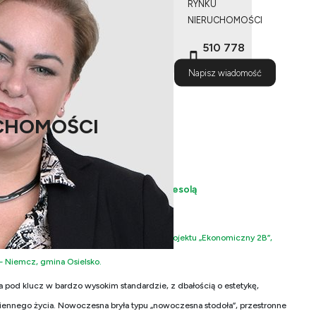
RYNKU
NIERUCHOMOŚCI
510 778
487
Napisz wiadomość
CHOMOŚCI
 - dom premium ze spektakularną antresolą
odzinny realizowany na bazie cenionego projektu „Ekonomiczny 2B”,
 – Niemcz, gmina Osielsko.
pod klucz w bardzo wysokim standardzie, z dbałością o estetykę,
iennego życia. Nowoczesna bryła typu „nowoczesna stodoła”, przestronne