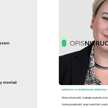
OPIS
NIERU
aszem
Przestrzeń, światło i natura
Na sprzedaż wyjątkowy dom jednor
ły montaż
położony w prestiżowej lokalizacji
Nieruchomość została wykończona 
funkcjonalność oraz komfort codz