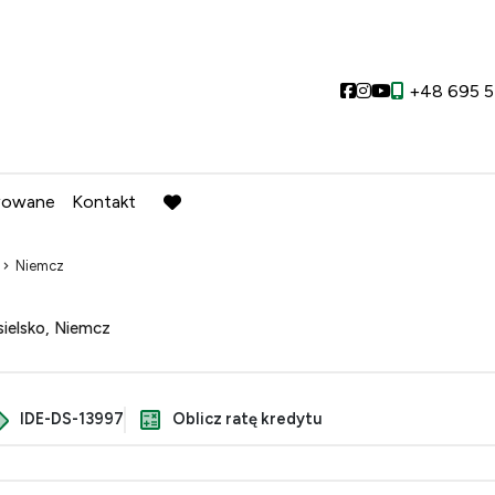
Social link
Social link
Social link
+48 695 5
wowane
Kontakt
favorite
Niemcz
ielsko, Niemcz
IDE-DS-13997
Oblicz ratę kredytu