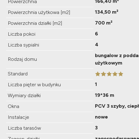
166,40 m²
Powierzchnia
134,50 m²
Powierzchnia użytkowa [m2]
700 m²
Powierzchnia działki [m2]
6
Liczba pokoi
4
Liczba sypialni
bungalow z podd
Rodzaj domu
użytkowym
Standard
1
Liczba pięter w budynku
19*36 m
Wymiary działki
PCV 3 szyby, ciep
Okna
nowe
Instalacje
3
Liczba tarasów
zagospodarowana
Zagosp. działki