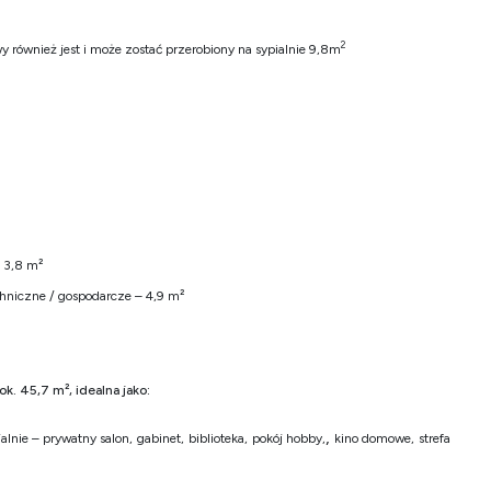
2
wy również jest i może zostać przerobiony na sypialnie 9,8m
 3,8 m²
hniczne / gospodarcze – 4,9 m²
k. 45,7 m², idealna jako:
,
alnie – prywatny salon,
gabinet,
biblioteka,
pokój hobby,
kino domowe,
strefa