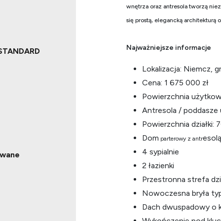
wnętrza oraz antresola tworzą niez
się prostą, elegancką architektur
Najważniejsze informacje
STANDARD
Lokalizacja: Niemcz, g
Cena: 1 675 000 zł
Powierzchnia użytkow
Antresola / poddasze 
Powierzchnia działki: 
Dom
esol
parterowy z antr
4 sypialnie
owane
2 łazienki
Przestronna strefa dz
Nowoczesna bryła ty
Dach dwuspadowy o ką
Wykończenie pod kluc