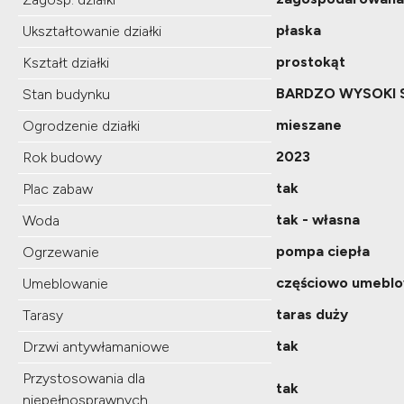
płaska
Ukształtowanie działki
prostokąt
Kształt działki
BARDZO WYSOKI 
Stan budynku
mieszane
Ogrodzenie działki
2023
Rok budowy
tak
Plac zabaw
tak - własna
Woda
pompa ciepła
Ogrzewanie
częściowo umebl
Umeblowanie
taras duży
Tarasy
tak
Drzwi antywłamaniowe
Przystosowania dla
tak
niepełnosprawnych