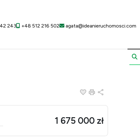
42 243
+48 512 216 502
agata@ideanieruchomosci.com
Dodaj do ulubionych
Drukuj
Udostępnij
1 675 000 zł