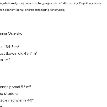
wykle klimatyczną i reprezentacyjną przestrzeń dla rodziny. Projekt wyróżnia
ą oraz ekonomiczną i energooszczędną konstrukcją.
mina Osielsko
a: 134,5 m²
użytkowe: ok. 45,7 m²
700 m²
ą
ienna ponad 53 m²
pu stodoła
cie nachylenia 40°
z