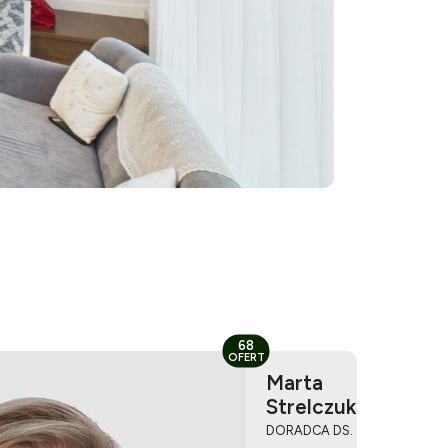
68
OFERT
Marta
Strelczuk
DORADCA DS.