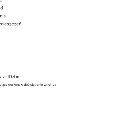
rd
nia
omieszczeń
tarz – 53,6 m²
ające doskonałe doświetlenie wnętrza