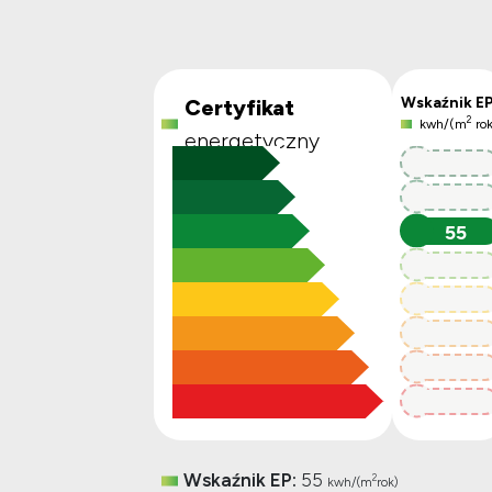
Wskaźnik E
Certyfikat
2
kwh/(m
rok
energetyczny
55
55
55
55
55
55
55
55
Wskaźnik EP:
55
2
kwh/(m
rok)