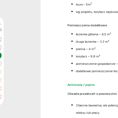
2
biuro - 5m
wg projektu, korytarz wejścio
P
Pomieszczenia dodatkowe
)
łazienka główna – 6,5 m²
druga łazienka – 3,3 m²
pralnia – 4 m²
korytarz – 9,8 m²
pomieszczenie gospodarcze –
dodatkowe pomieszczenie tec
Antresola / piętro
Otwarta przestrzeń o powierzchni o
Obecnie bawialnia, ale potencj
relaksu lub pracy.