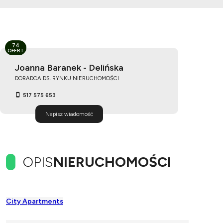
74
OFERT
Joanna Baranek - Delińska
DORADCA DS. RYNKU NIERUCHOMOŚCI
517 575 653
Napisz wiadomość
OPIS
NIERUCHOMOŚCI
City Apartments