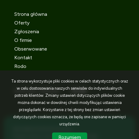
Strona główna
Oferty
Zgłoszenia
O firmie
Obserwowane
Kontakt
Rodo
Ta strona wykorzystuje pliki cookies w celach statystycznych oraz
w celu dostosowania naszych serwisów do indywidualnych
SOCIAL MEDIA
Facebook
Facebook
Facebook
potrzeb klientów. Zmiany ustawień dotyczących plików cookie
można dokonać w dowolnej chwili modyfikując ustawienia
przeglądarki. Korzystanie z tej strony bez zmian ustawień
dotyczących cookies oznacza, że będą one zapisane w pamięci
urządzenia.
IDEA NIERUCHOMOŚCI © 2026
Program dla biur nieruchomości
Galactica Virgo
Rozumiem