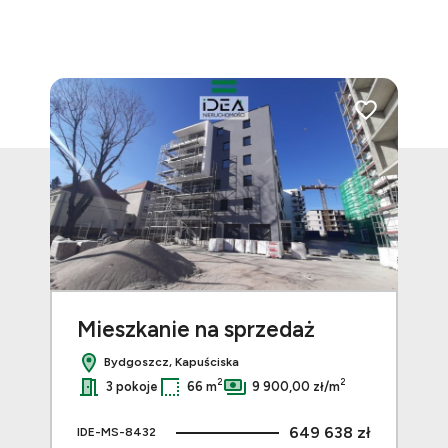
Dodaj do ulubionych
Dodaj do ulubi
Mieszkanie na sprzedaż
Mi
Bydgoszcz, Kapuściska
2
2
2
3 pokoje
66 m
9 900,00 zł/m
 zł
649 638 zł
IDE-MS-8432
IDE