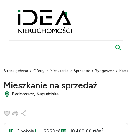
Strona główna
Oferty
Mieszkania
Sprzedaż
Bydgoszcz
Kapuśc
Mieszkanie na sprzedaż
Bydgoszcz, Kapuściska
Dodaj do ulubionych
Drukuj
Udostępnij
2
3 pokoje
65.63 m²
10 400,00 zł/m