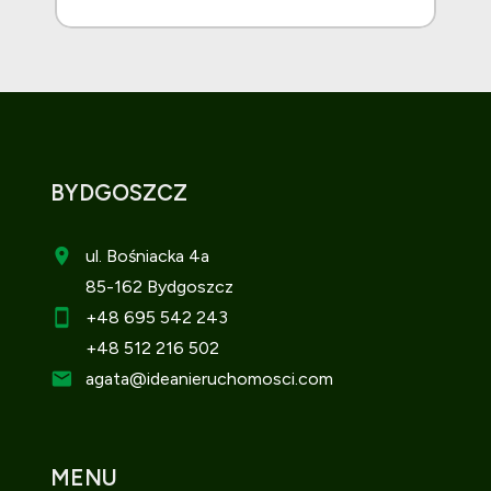
BYDGOSZCZ
ul. Bośniacka 4a
85-162 Bydgoszcz
+48 695 542 243
+48 512 216 502
agata
@ideanieruchomosci.com
MENU