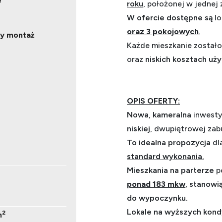
e
roku
, położonej w jednej 
W ofercie dostępne są
lo
oraz 3 pokojowych
.
ły montaż
Każde mieszkanie zostało
oraz
niskich kosztach
uży
OPIS OFERTY:
Nowa
,
kameralna
inwesty
niskiej
, dwupiętrowej zab
To idealna propozycja
dl
standard wykonania.
Mieszkania na parterze
p
ponad 183 mkw
,
stanowi
do wypoczynku.
Lokale na wyższych kon
2
m