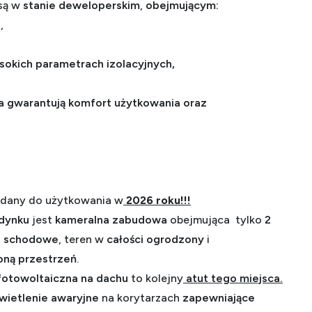
są w
stanie deweloperskim
,
obejmującym:
e
,
sokich parametrach izolacyjnych,
 gwarantują komfort użytkowania oraz
dany do użytkowania w
2026 roku!!!
udynku
jest
kameralna zabudowa
obejmująca tylko
2
ki schodowe
, teren w
całości ogrodzony
i
oną przestrzeń
.
 fotowoltaiczna na dachu
to kolejny
atut tego miejsca.
ietlenie awaryjne
na korytarzach
zapewniające