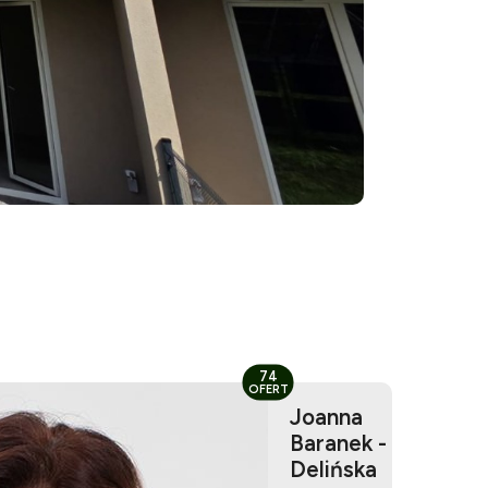
74
OFERT
Joanna
Baranek -
Delińska