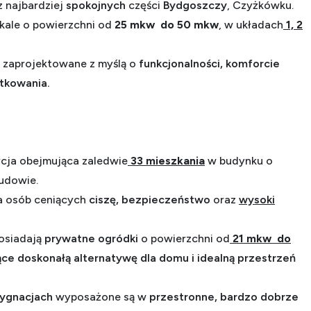
z najbardziej
spokojnych
części
Bydgoszczy
,
Czyżkówku.
kale o powierzchni od
25 mkw do 50 mkw
, w układach
1, 2
 zaprojektowane z myślą o
funkcjonalności, komforcie
tkowania.
cja
obejmująca zaledwie
33 mieszkania
w budynku o
udowie.
a osób ceniących
ciszę,
bezpieczeństwo
oraz
wysoki
osiadają
prywatne ogródki
o powierzchni od
21 mkw do
ące
doskonałą alternatywę dla domu i idealną przestrzeń
dygnacjach
wyposażone są w
przestronne, bardzo dobrze