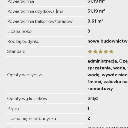
51,19 m²
Powierzchnia
51,19 m²
Powierzchnia użytkowa [m2]
9,61 m²
Powierzchnia balkonów/tarasów
3
Liczba pokoi
nowe budownictw
Rodzaj budynku
Standard
administracja, Czę
sprzątanie, woda,
Opłaty w czynszu
wodę, wywóz niec
śmieci, zaliczka n
remontowy
prąd
Opłaty wg liczników
1
Piętro
2
Liczba pięter w budynku