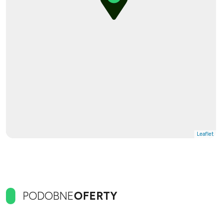
Leaflet
|
© OpenMapTiles
© OpenStreetMap contributors
PODOBNE
OFERTY