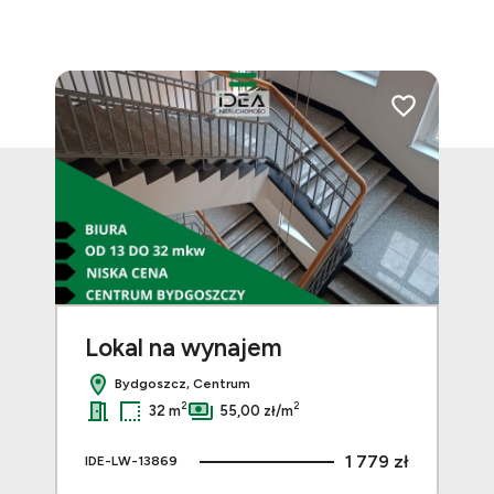
Dodaj do ulubi
Lokal na wynajem
Bydgoszcz, Centrum
2
2
32 m
55,00 zł/m
1 779 zł
IDE-LW-13869