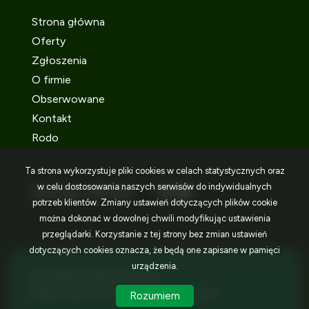
Strona główna
Oferty
Zgłoszenia
O firmie
Obserwowane
Kontakt
Rodo
Ta strona wykorzystuje pliki cookies w celach statystycznych oraz
w celu dostosowania naszych serwisów do indywidualnych
SOCIAL MEDIA
Facebook
Facebook
Facebook
potrzeb klientów. Zmiany ustawień dotyczących plików cookie
można dokonać w dowolnej chwili modyfikując ustawienia
przeglądarki. Korzystanie z tej strony bez zmian ustawień
dotyczących cookies oznacza, że będą one zapisane w pamięci
urządzenia.
IDEA NIERUCHOMOŚCI © 2026
Program dla biur nieruchomości
Galactica Virgo
Rozumiem