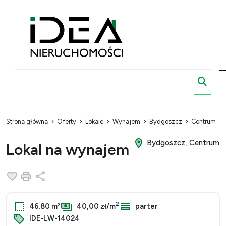
Strona główna
Oferty
Lokale
Wynajem
Bydgoszcz
Centrum
Bydgoszcz, Centrum
Lokal na wynajem
Dodaj do ulubionych
Drukuj
Udostępnij
2
46.80 m²
40,00 zł/m
parter
IDE-LW-14024