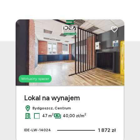
Dodaj do ulubi
Wirtualny spacer
Lokal na wynajem
Bydgoszcz, Centrum
2
2
47 m
40,00 zł/m
1 872 zł
IDE-LW-14024