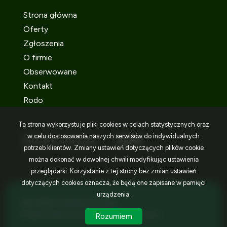
Strona główna
Oferty
Zgłoszenia
O firmie
Obserwowane
Kontakt
Rodo
Ta strona wykorzystuje pliki cookies w celach statystycznych oraz
w celu dostosowania naszych serwisów do indywidualnych
SOCIAL MEDIA
Facebook
Facebook
Facebook
potrzeb klientów. Zmiany ustawień dotyczących plików cookie
można dokonać w dowolnej chwili modyfikując ustawienia
przeglądarki. Korzystanie z tej strony bez zmian ustawień
dotyczących cookies oznacza, że będą one zapisane w pamięci
urządzenia.
IDEA NIERUCHOMOŚCI © 2026
Program dla biur nieruchomości
Galactica Virgo
Rozumiem