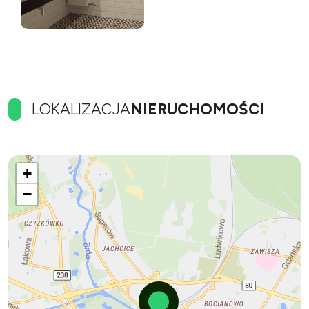
LOKALIZACJA
NIERUCHOMOŚCI
+
−