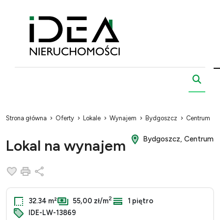
Strona główna
Oferty
Lokale
Wynajem
Bydgoszcz
Centrum
Bydgoszcz, Centrum
Lokal na wynajem
Dodaj do ulubionych
Drukuj
Udostępnij
2
32.34 m²
55,00 zł/m
1 piętro
IDE-LW-13869