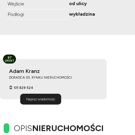
od ulicy
Wejście
wykładzina
Podłogi
97
OFERT
Adam Kranz
DORADCA DS. RYNKU NIERUCHOMOŚCI
511 829 524
Napisz wiadomość
OPIS
NIERUCHOMOŚCI