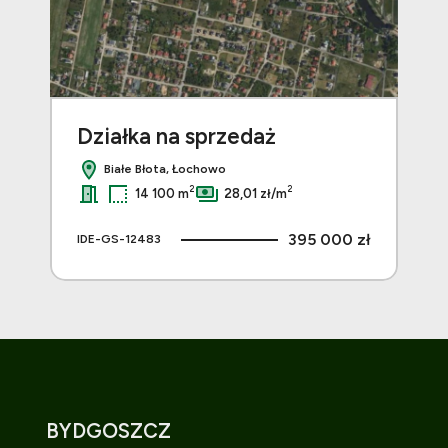
Działka na sprzedaż
Dz
Białe Błota, Łochowo
2
2
14 100 m
28,01 zł/m
 zł
395 000 zł
IDE-GS-12483
IDE
BYDGOSZCZ