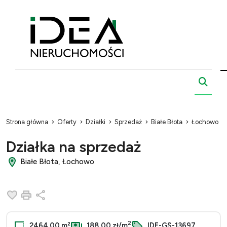
Strona główna
Oferty
Działki
Sprzedaż
Białe Błota
Łochowo
Działka na sprzedaż
Białe Błota, Łochowo
Dodaj do ulubionych
Drukuj
Udostępnij
2
2464.00 m²
188,00 zł/m
IDE-GS-13697