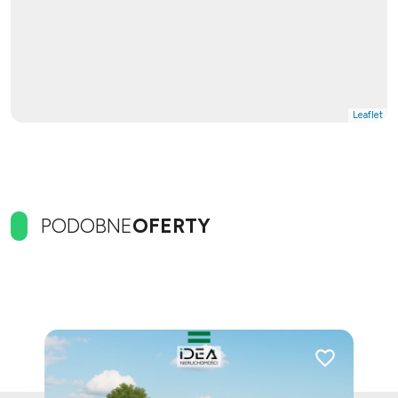
Leaflet
PODOBNE
OFERTY
Dodaj do ulubionych
Dodaj do ulubi