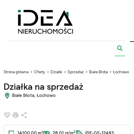
Strona główna
Oferty
Działki
Sprzedaż
Białe Błota
Łochowo
Działka na sprzedaż
Białe Błota, Łochowo
Dodaj do ulubionych
Drukuj
Udostępnij
2
14100.00 m²
28,01 zł/m
IDE-GS-12483