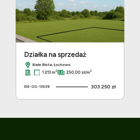
Działka na sprzedaż
Dz
Białe Błota, Łochowo
2
2
1 213 m
250,00 zł/m
 zł
303 250 zł
IDE-GS-13539
IDE