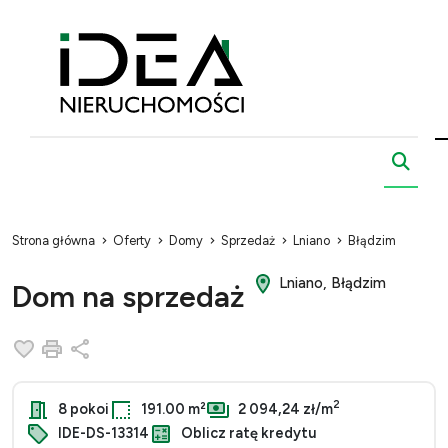
Strona główna
Oferty
Domy
Sprzedaż
Lniano
Błądzim
Lniano, Błądzim
Dom na sprzedaż
Dodaj do ulubionych
Drukuj
Udostępnij
2
8 pokoi
191.00 m²
2 094,24 zł/m
IDE-DS-13314
Oblicz ratę kredytu