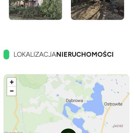
LOKALIZACJA
NIERUCHOMOŚCI
+
−