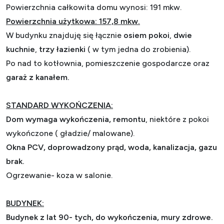
Powierzchnia całkowita domu wynosi: 191 mkw.
Powierzchnia użytkowa: 157,8 mkw.
W budynku znajduję się łącznie
osiem poko
i
,
dwie
kuchnie
,
trzy łazienki
( w tym jedna do zrobienia).
Po nad to kotłownia, pomieszczenie gospodarcze oraz
garaż z kanałem.
STANDARD WYKOŃCZENIA:
Dom wymaga wykończenia, remontu
, niektóre z pokoi
wykończone ( gładzie/ malowane).
Okna PCV, doprowadzony prąd, woda, kanalizacja, gazu
brak.
Ogrzewanie- koza w salonie.
BUDYNEK:
Budynek z la
t 90- tych, do wykończenia, mury zdrowe.