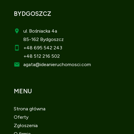
BYDGOSZCZ
ul. Bośniacka 4a
85-162 Bydgoszcz
+48 695 542 243
+48 512 216 502
agata
@ideanieruchomosci.com
MENU
Strona główna
Oferty
Zgłoszenia
O firmie