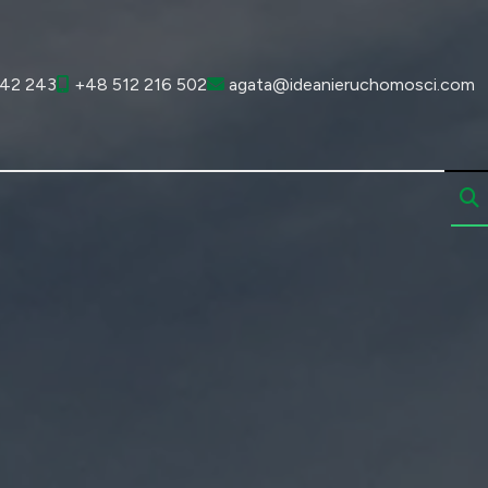
42 243
+48 512 216 502
agata@ideanieruchomosci.com