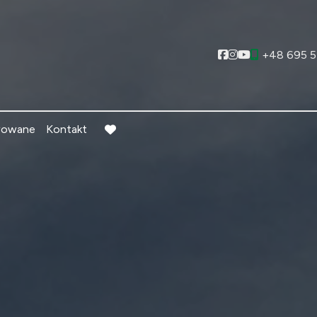
Social link
Social link
Social link
+48 695 5
wowane
Kontakt
favorite