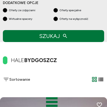
DODATKOWE OPCJE
Oferty ze zdjęciami
Oferty specjalne
Wirtualne spacery
Oferty na wyłączność
SZUKAJ
HALE
BYDGOSZCZ
Sortowanie
tabela
list
Dodaj