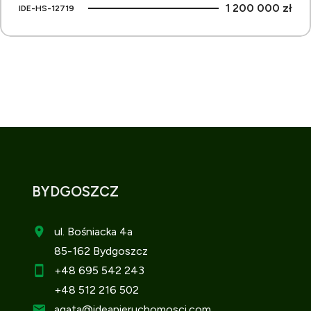
1 200 000 zł
IDE-HS-12719
BYDGOSZCZ
ul. Bośniacka 4a
85-162 Bydgoszcz
+48 695 542 243
+48 512 216 502
agata
@ideanieruchomosci.com