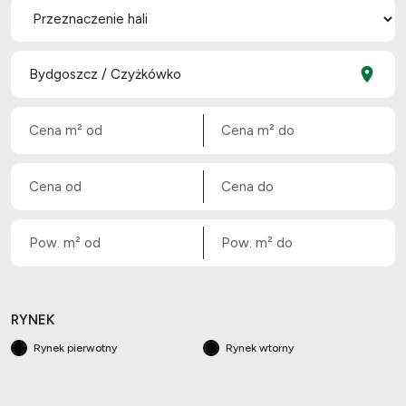
RYNEK
Rynek pierwotny
Rynek wtorny