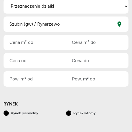
RYNEK
Rynek pierwotny
Rynek wtorny