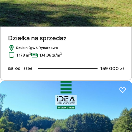
Działka na sprzedaż
Szubin (gw), Rynarzewo
2
2
1 179 m
134,86 zł/m
159 000 zł
IDE-GS-13596
Dodaj