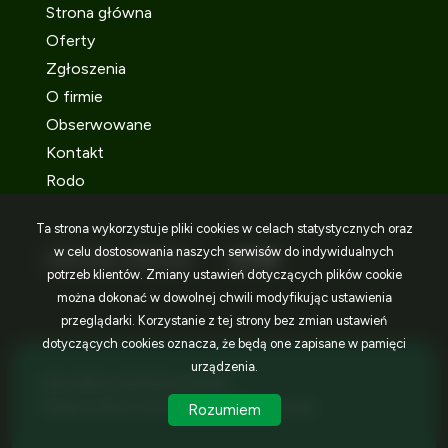
Strona główna
Oferty
Zgłoszenia
O firmie
Obserwowane
Kontakt
Rodo
Ta strona wykorzystuje pliki cookies w celach statystycznych oraz
w celu dostosowania naszych serwisów do indywidualnych
SOCIAL MEDIA
Facebook
Facebook
Facebook
potrzeb klientów. Zmiany ustawień dotyczących plików cookie
można dokonać w dowolnej chwili modyfikując ustawienia
przeglądarki. Korzystanie z tej strony bez zmian ustawień
dotyczących cookies oznacza, że będą one zapisane w pamięci
urządzenia.
IDEA NIERUCHOMOŚCI © 2026
Program dla biur nieruchomości
Galactica Virgo
Rozumiem