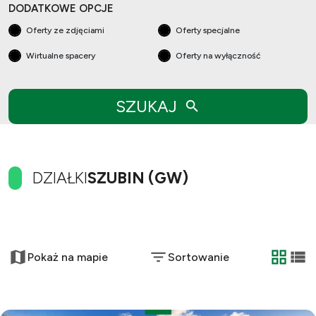
DODATKOWE OPCJE
Oferty ze zdjęciami
Oferty specjalne
Wirtualne spacery
Oferty na wyłączność
SZUKAJ
DZIAŁKI
SZUBIN (GW)
+
−
Pokaż na mapie
Sortowanie
tabela
list