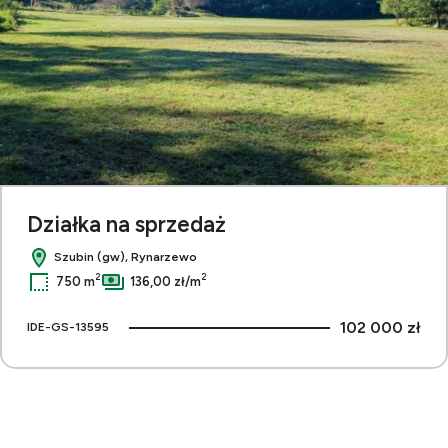
Działka na sprzedaż
Szubin (gw), Rynarzewo
2
2
750 m
136,00 zł/m
102 000 zł
IDE-GS-13595