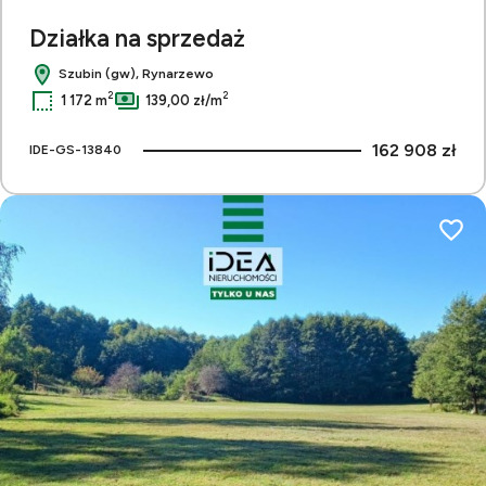
Działka na sprzedaż
Szubin (gw), Rynarzewo
2
2
1 172 m
139,00 zł/m
162 908 zł
IDE-GS-13840
Dodaj