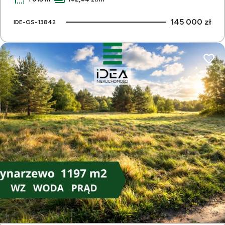
145 000 zł
IDE-GS-13842
Dodaj