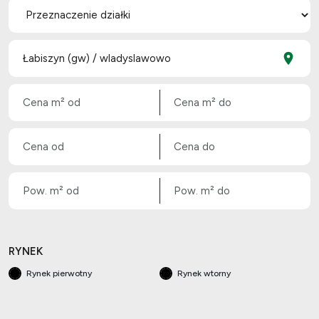
RYNEK
Rynek pierwotny
Rynek wtorny