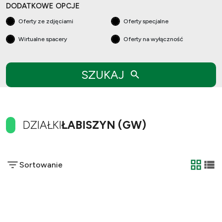
DODATKOWE OPCJE
Oferty ze zdjęciami
Oferty specjalne
Wirtualne spacery
Oferty na wyłączność
SZUKAJ
DZIAŁKI
ŁABISZYN (GW)
Sortowanie
tabela
list