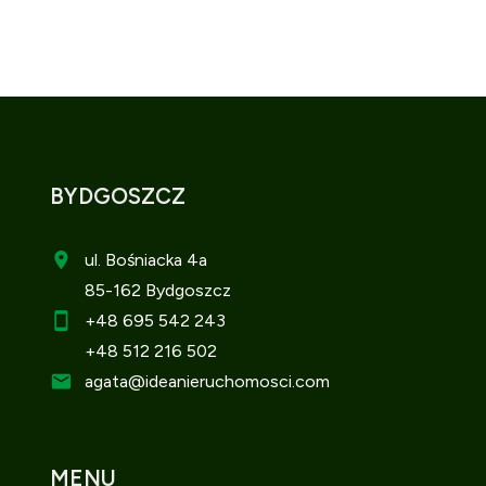
BYDGOSZCZ
ul. Bośniacka 4a
85-162 Bydgoszcz
+48 695 542 243
+48 512 216 502
agata
@ideanieruchomosci.com
MENU