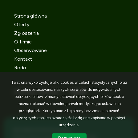
Strona główna
Oferty
Zgłoszenia
O firmie
Obserwowane
Kontakt
Rodo
Ta strona wykorzystuje pliki cookies w celach statystycznych oraz
w celu dostosowania naszych serwisów do indywidualnych
SOCIAL MEDIA
Facebook
Facebook
Facebook
potrzeb klientów. Zmiany ustawień dotyczących plików cookie
można dokonać w dowolnej chwili modyfikując ustawienia
przeglądarki. Korzystanie z tej strony bez zmian ustawień
dotyczących cookies oznacza, że będą one zapisane w pamięci
urządzenia.
IDEA NIERUCHOMOŚCI © 2026
Program dla biur nieruchomości
Galactica Virgo