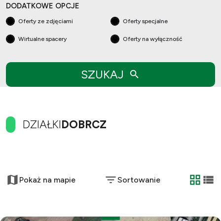
DODATKOWE OPCJE
Oferty ze zdjęciami
Oferty specjalne
Wirtualne spacery
Oferty na wyłączność
SZUKAJ
DZIAŁKI
DOBRCZ
+
−
Pokaż na mapie
Sortowanie
tabela
list