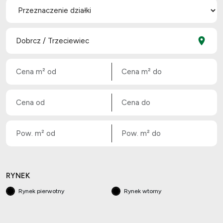
RYNEK
Rynek pierwotny
Rynek wtorny