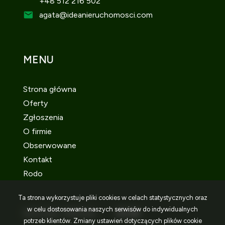
+48 512 216 502
agata
@ideanieruchomosci.com
MENU
Strona główna
Oferty
Zgłoszenia
O firmie
Obserwowane
Kontakt
Rodo
Ta strona wykorzystuje pliki cookies w celach statystycznych oraz
w celu dostosowania naszych serwisów do indywidualnych
SOCIAL MEDIA
Facebook
Facebook
Facebook
potrzeb klientów. Zmiany ustawień dotyczących plików cookie