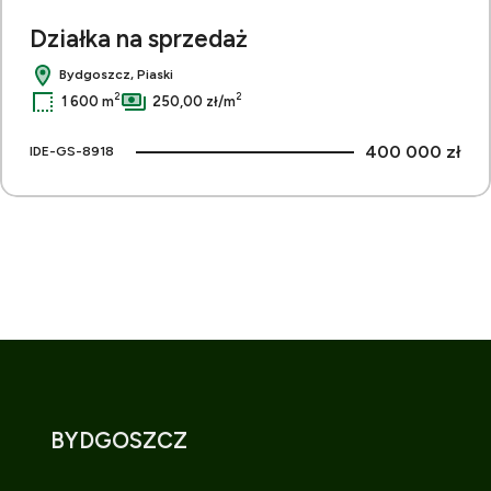
Działka na sprzedaż
Bydgoszcz, Piaski
2
2
1 600 m
250,00 zł/m
400 000 zł
IDE-GS-8918
BYDGOSZCZ