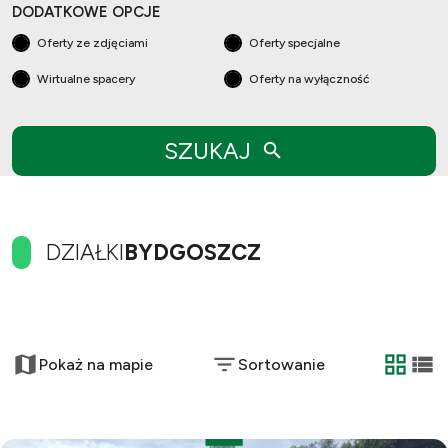
DODATKOWE OPCJE
Oferty ze zdjęciami
Oferty specjalne
Wirtualne spacery
Oferty na wyłączność
SZUKAJ
DZIAŁKI
BYDGOSZCZ
+
−
Pokaż na mapie
Sortowanie
tabela
list