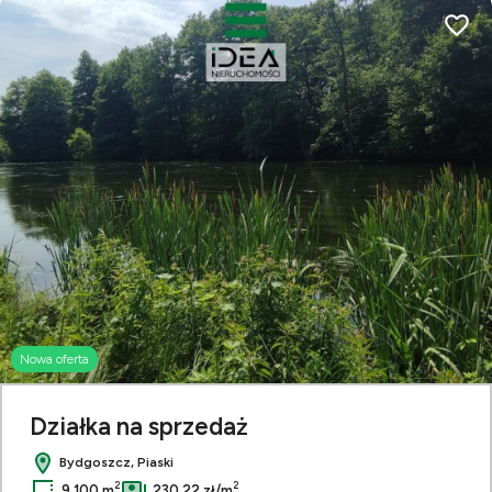
Dodaj
Nowa oferta
Leaflet
|
© OpenMapTiles
© OpenStreetMap contributors
Działka na sprzedaż
Bydgoszcz, Piaski
2
2
9 100 m
230,22 zł/m