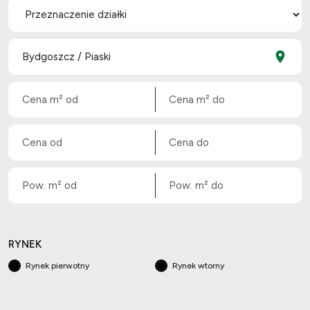
RYNEK
Rynek pierwotny
Rynek wtorny