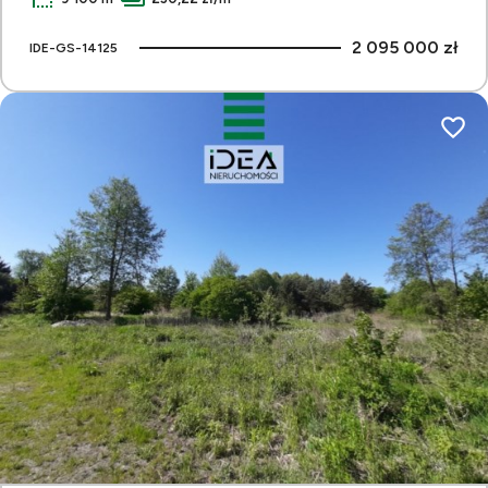
2 095 000 zł
IDE-GS-14125
Dodaj