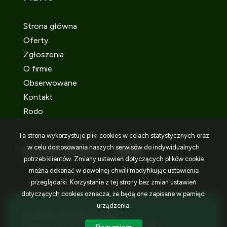
Strona główna
Oferty
Zgłoszenia
O firmie
Obserwowane
Kontakt
Rodo
Ta strona wykorzystuje pliki cookies w celach statystycznych oraz
w celu dostosowania naszych serwisów do indywidualnych
SOCIAL MEDIA
Facebook
Facebook
Facebook
potrzeb klientów. Zmiany ustawień dotyczących plików cookie
można dokonać w dowolnej chwili modyfikując ustawienia
przeglądarki. Korzystanie z tej strony bez zmian ustawień
dotyczących cookies oznacza, że będą one zapisane w pamięci
urządzenia.
IDEA NIERUCHOMOŚCI © 2026
Program dla biur nieruchomości
Galactica Virgo