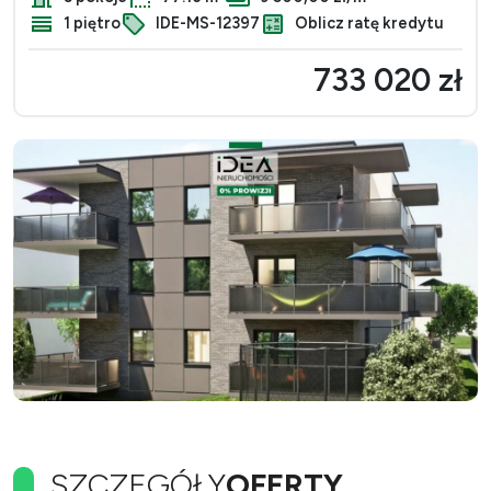
1 piętro
IDE-MS-12397
Oblicz ratę kredytu
733 020 zł
SZCZEGÓŁY
OFERTY