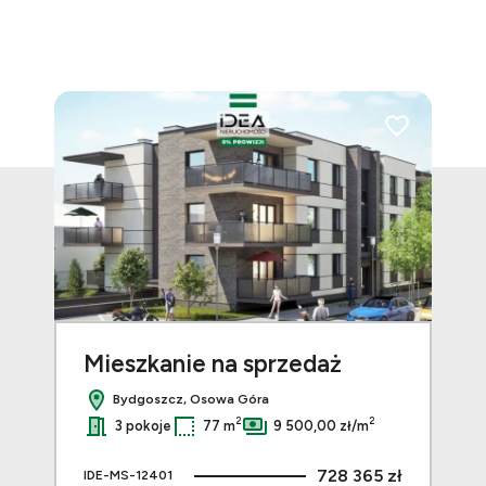
Dodaj do ulubi
Mieszkanie na sprzedaż
Bydgoszcz, Osowa Góra
2
2
3 pokoje
77 m
9 500,00 zł/m
728 365 zł
IDE-MS-12401