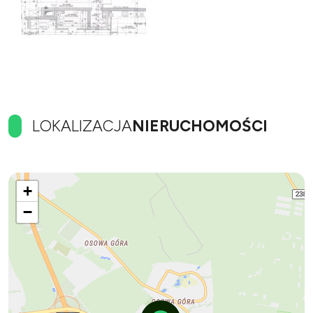
LOKALIZACJA
NIERUCHOMOŚCI
+
−