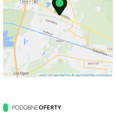
Leaflet
|
© OpenMapTiles
© OpenStreetMap contributors
PODOBNE
OFERTY