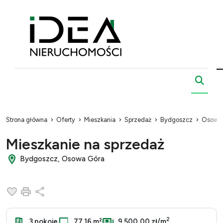
Strona główna
Oferty
Mieszkania
Sprzedaż
Bydgoszcz
Osowa
Mieszkanie na sprzedaż
Bydgoszcz, Osowa Góra
Dodaj do ulubionych
Drukuj
Udostępnij
2
3 pokoje
77.16 m²
9 500,00 zł/m