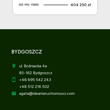
 zł
404 250 zł
IDE-MS-11885
IDE
BYDGOSZCZ
ul. Bośniacka 4a
85-162 Bydgoszcz
+48 695 542 243
+48 512 216 502
agata
@ideanieruchomosci.com