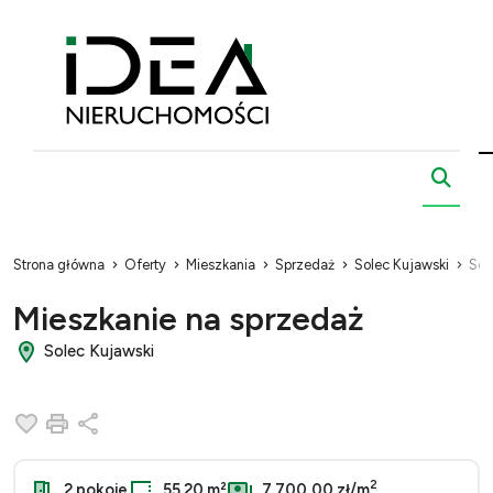
Strona główna
Oferty
Mieszkania
Sprzedaż
Solec Kujawski
Sol
Mieszkanie na sprzedaż
Solec Kujawski
Dodaj do ulubionych
Drukuj
Udostępnij
2
2 pokoje
55.20 m²
7 700,00 zł/m