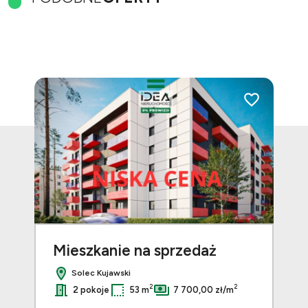
Dodaj do ulubionych
Dodaj do ulubi
Mieszkanie na sprzedaż
Mi
Solec Kujawski
2
2
2 pokoje
53 m
7 700,00 zł/m