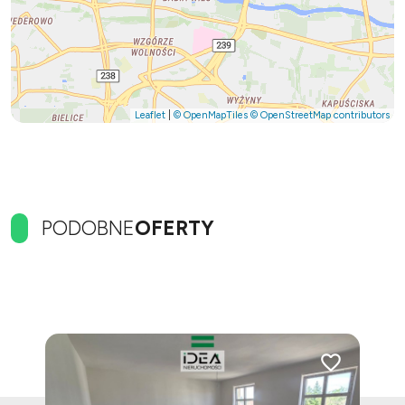
Leaflet
|
© OpenMapTiles
© OpenStreetMap contributors
PODOBNE
OFERTY
Dodaj do ulubionych
Dodaj do ulubi