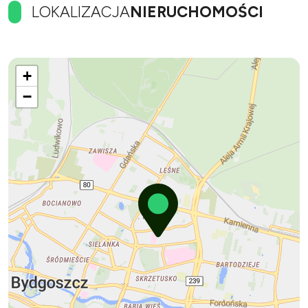
LOKALIZACJA
NIERUCHOMOŚCI
+
−