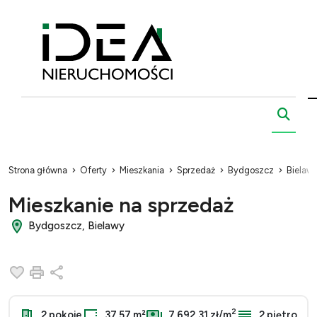
Strona główna
Oferty
Mieszkania
Sprzedaż
Bydgoszcz
Bielaw
Mieszkanie na sprzedaż
Bydgoszcz, Bielawy
Dodaj do ulubionych
Drukuj
Udostępnij
2
2 pokoje
37.57 m²
7 692,31 zł/m
2 piętro