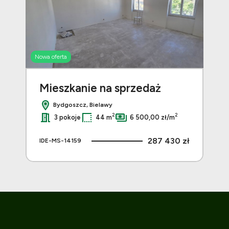
Nowa oferta
Nowa 
Mieszkanie na sprzedaż
Mi
Bydgoszcz, Bielawy
2
2
3 pokoje
44 m
6 500,00 zł/m
 zł
287 430 zł
IDE-MS-14159
IDE