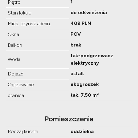
1
Piętro
do odświeżenia
Stan lokalu
409 PLN
Mies. czynsz admin.
PCV
Okna
brak
Balkon
tak-podgrzewacz
Woda
elektryczny
asfalt
Dojazd
ekogroszek
Ogrzewanie
tak, 7,50 m²
piwnica
Pomieszczenia
Rodzaj kuchni
oddzielna