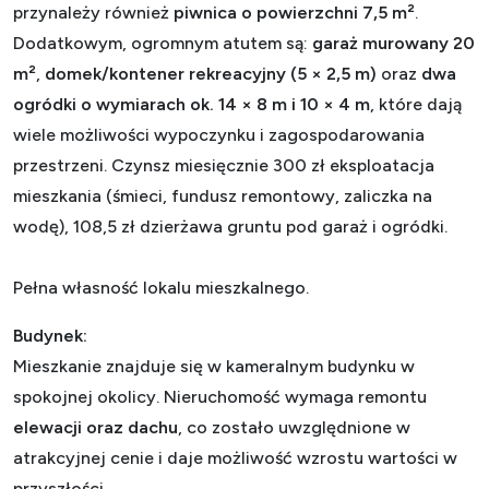
przynależy również
piwnica o powierzchni 7,5 m²
.
Dodatkowym, ogromnym atutem są:
garaż murowany 20
m²
,
domek/kontener rekreacyjny (5 × 2,5 m)
oraz
dwa
ogródki o wymiarach ok. 14 × 8 m i 10 × 4 m
, które dają
wiele możliwości wypoczynku i zagospodarowania
przestrzeni. Czynsz miesięcznie 300 zł eksploatacja
mieszkania (śmieci, fundusz remontowy, zaliczka na
wodę), 108,5 zł dzierżawa gruntu pod garaż i ogródki.
Pełna własność lokalu mieszkalnego.
Budynek:
Mieszkanie znajduje się w kameralnym budynku w
spokojnej okolicy. Nieruchomość wymaga remontu
elewacji oraz dachu
, co zostało uwzględnione w
atrakcyjnej cenie i daje możliwość wzrostu wartości w
przyszłości.