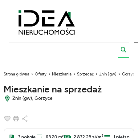
Strona główna
Oferty
Mieszkania
Sprzedaż
Żnin (gw)
Gorzyce
Mieszkanie na sprzedaż
Żnin (gw), Gorzyce
Dodaj do ulubionych
Drukuj
Udostępnij
2
3 pokoje
63.20 m²
2 832,28 zł/m
1 piętro