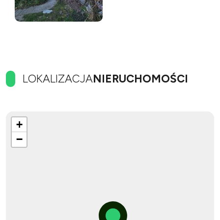
LOKALIZACJA
NIERUCHOMOŚCI
+
−