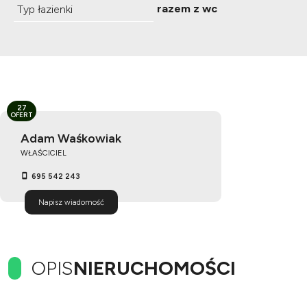
razem z wc
Typ łazienki
27
OFERT
Adam Waśkowiak
WŁAŚCICIEL
695 542 243
Napisz wiadomość
OPIS
NIERUCHOMOŚCI