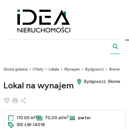
Strona główna
Oferty
Lokale
Wynajem
Bydgoszcz
Błonie
Bydgoszcz, Błonie
Lokal na wynajem
Dodaj do ulubionych
Drukuj
Udostępnij
2
110.00 m²
70,00 zł/m
parter
IDE-LW-14018