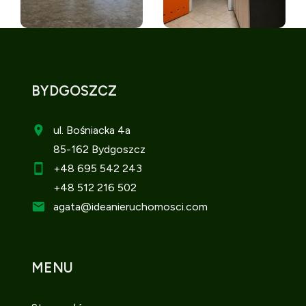
BYDGOSZCZ
ul. Bośniacka 4a
85-162 Bydgoszcz
+48 695 542 243
+48 512 216 502
agata
@ideanieruchomosci.com
MENU