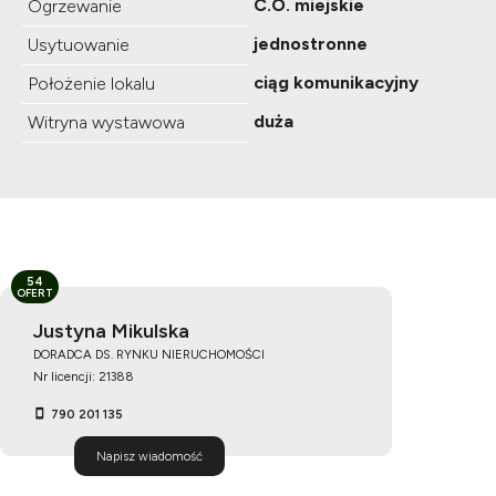
C.O. miejskie
Ogrzewanie
jednostronne
Usytuowanie
ciąg komunikacyjny
Położenie lokalu
duża
Witryna wystawowa
54
OFERT
Justyna Mikulska
DORADCA DS. RYNKU NIERUCHOMOŚCI
Nr licencji: 21388
790 201 135
Napisz wiadomość