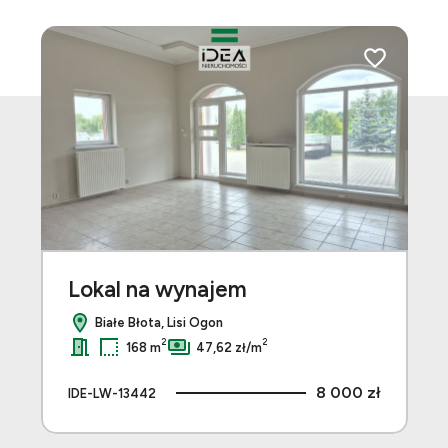
Dodaj do ul
Lokal na wynajem
Białe Błota, Lisi Ogon
2
2
168 m
47,62 zł/m
8 000 zł
IDE-LW-13442