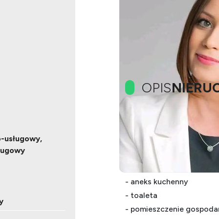
OPIS
NIERU
Idealny lokal na siedzibę 
o-usługowy,
sługowy
Pow. użytkowa 200 m2
- 3 pomieszczenia biurowe
- aneks kuchenny
- toaleta
y
- pomieszczenie gospoda