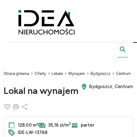
Strona główna
Oferty
Lokale
Wynajem
Bydgoszcz
Centrum
Bydgoszcz, Centrum
Lokal na wynajem
Dodaj do ulubionych
Drukuj
Udostępnij
2
128.00 m²
35,16 zł/m
parter
IDE-LW-13768