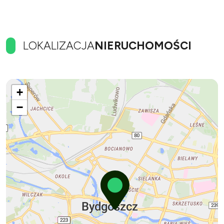
LOKALIZACJA
NIERUCHOMOŚCI
+
−