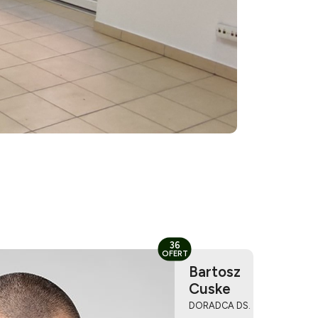
36
OFERT
Bartosz
Cuske
DORADCA DS.