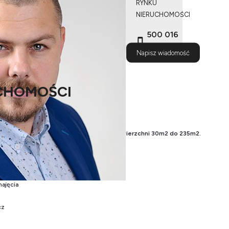
RYNKU
NIERUCHOMOŚCI
500 016
795
Napisz wiadomość
CHOMOŚCI
ofertą wynajmu lokali użytkowych od powierzchni 30m2 do 235m2.
! ale z rozsądkiem ;p
najęcia
cz