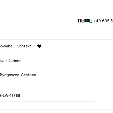
Social link
Social link
Social link
+48 695 5
wowane
Kontakt
favorite
zcz
Centrum
Bydgoszcz, Centrum
E-LW-13768