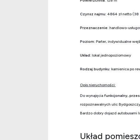
Powierzchnia:
128 m²
Czynsz najmu:
4864 zł netto (38 z
Przeznaczenie:
handlowo-usługow
Poziom:
Parter, indywidualne wejś
Układ:
lokal jednopoziomowy
Rodzaj budynku:
kamienica po rewi
Opis nieruchomości:
Do wynajęcia
funkcjonalny, przes
rozpoznawalnych ulic Bydgoszcz
Bardzo dobry dojazd autobusami 
Układ pomiesz