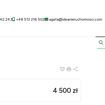
42 243
+48 512 216 502
agata@ideanieruchomosci.com
Dodaj do ulubionych
Drukuj
Udostępnij
4 500 zł