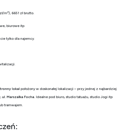
ł/m²), 6651 zł brutto.
e, biurowe itp
cie tylko dla najemcy.
talizacji.
tronny lokal
położony w doskonałej lokalizacji – przy jednej z najbardziej
y,
ul. Marszałka Focha
. Idealne pod biuro
,
studio tatuażu, studio Jogi itp
lub tramwajem.
czeń: