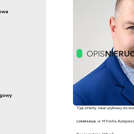
rowa
OPIS
NIERU
Zapraszam do zapoznania się z 
ługowy
Bierzemy pod uwagę negocjacje 
Typ oferty:
lokal użytkowy do wy
Lokalizacja:
ul. M.Focha, Bydgosz