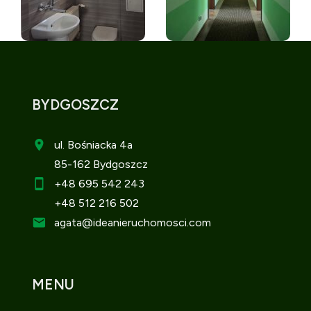
BYDGOSZCZ
ul. Bośniacka 4a
85-162 Bydgoszcz
+48 695 542 243
+48 512 216 502
agata
@ideanieruchomosci.com
MENU