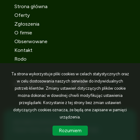
Strona główna
Oferty
Zgłoszenia
O firmie
Obserwowane
Kontakt
Rodo
Ta strona wykorzystuje pliki cookies w celach statystycznych oraz
w celu dostosowania naszych serwisów do indywidualnych
SOCIAL MEDIA
Facebook
Facebook
Facebook
potrzeb klientów. Zmiany ustawień dotyczących plików cookie
można dokonać w dowolnej chwili modyfikując ustawienia
przeglądarki. Korzystanie z tej strony bez zmian ustawień
dotyczących cookies oznacza, że będą one zapisane w pamięci
urządzenia.
IDEA NIERUCHOMOŚCI © 2026
Program dla biur nieruchomości
Galactica Virgo
Rozumiem