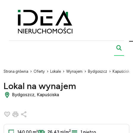
Strona główna
Oferty
Lokale
Wynajem
Bydgoszcz
Kapuściska
Lokal na wynajem
Bydgoszcz, Kapuściska
Dodaj do ulubionych
Drukuj
Udostępnij
2
140.00 m²
26,43 zł/m
1 piętro