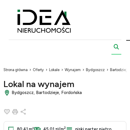
Strona główna
Oferty
Lokale
Wynajem
Bydgoszcz
Bartodzieje
Lokal na wynajem
Bydgoszcz, Bartodzieje, Fordońska
Dodaj do ulubionych
Drukuj
Udostępnij
2
80.41 m²
45,01 zł/m
niski parter piętro