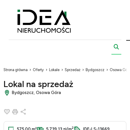
Strona główna
Oferty
Lokale
Sprzedaż
Bydgoszcz
Osowa Gór
Lokal na sprzedaż
Bydgoszcz, Osowa Góra
Dodaj do ulubionych
Drukuj
Udostępnij
2
575.00 m²
5 739,13 zł/m
IDE-LS-13669