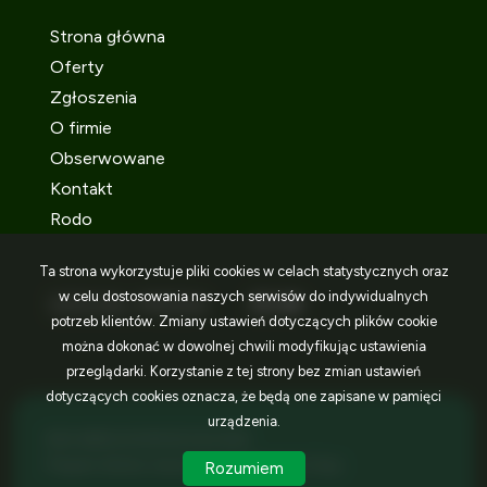
Strona główna
Oferty
Zgłoszenia
O firmie
Obserwowane
Kontakt
Rodo
Ta strona wykorzystuje pliki cookies w celach statystycznych oraz
w celu dostosowania naszych serwisów do indywidualnych
SOCIAL MEDIA
Facebook
Facebook
Facebook
potrzeb klientów. Zmiany ustawień dotyczących plików cookie
można dokonać w dowolnej chwili modyfikując ustawienia
przeglądarki. Korzystanie z tej strony bez zmian ustawień
dotyczących cookies oznacza, że będą one zapisane w pamięci
urządzenia.
IDEA NIERUCHOMOŚCI © 2026
Program dla biur nieruchomości
Galactica Virgo
Rozumiem