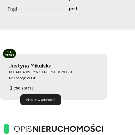
jest
Prąd
54
OFERT
Justyna Mikulska
DORADCA DS. RYNKU NIERUCHOMOŚCI
Nr licencji: 21388
790 201 135
Napisz wiadomość
OPIS
NIERUCHOMOŚCI