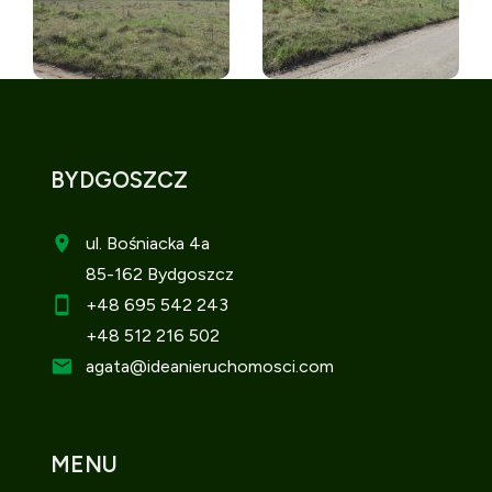
BYDGOSZCZ
ul. Bośniacka 4a
85-162 Bydgoszcz
+48 695 542 243
+48 512 216 502
agata
@ideanieruchomosci.com
MENU