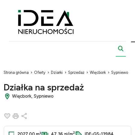
Strona główna
Oferty
Działki
Sprzedaż
Więcbork
Sypniewo
Działka na sprzedaż
Więcbork, Sypniewo
Dodaj do ulubionych
Drukuj
Udostępnij
2
2027.00 m²
47,36 zł/m
IDE-GS-13984