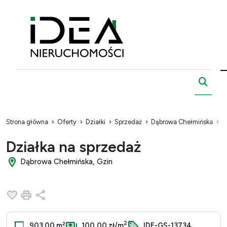
Strona główna
Oferty
Działki
Sprzedaż
Dąbrowa Chełmińska
G
Działka na sprzedaż
Dąbrowa Chełmińska, Gzin
Dodaj do ulubionych
Drukuj
Udostępnij
2
903.00 m²
100,00 zł/m
IDE-GS-13734