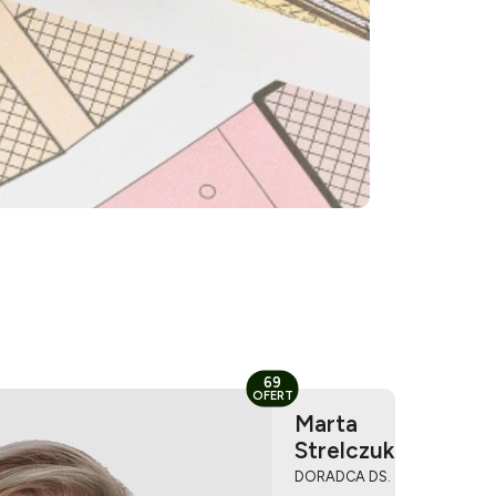
69
OFERT
Marta
Strelczuk
DORADCA DS.