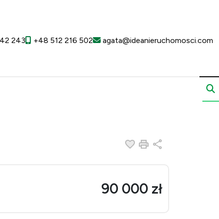
42 243
+48 512 216 502
agata@ideanieruchomosci.com
Dodaj do ulubionych
Drukuj
Udostępnij
90 000 zł