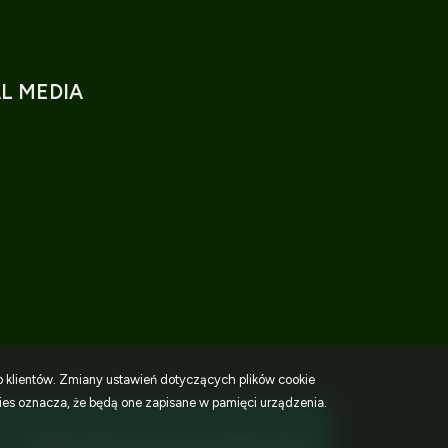
L MEDIA
k
ook
ebook
b klientów. Zmiany ustawień dotyczących plików cookie
ies oznacza, że będą one zapisane w pamięci urządzenia.
Program dla biur nieruchomości
Galactica Virgo