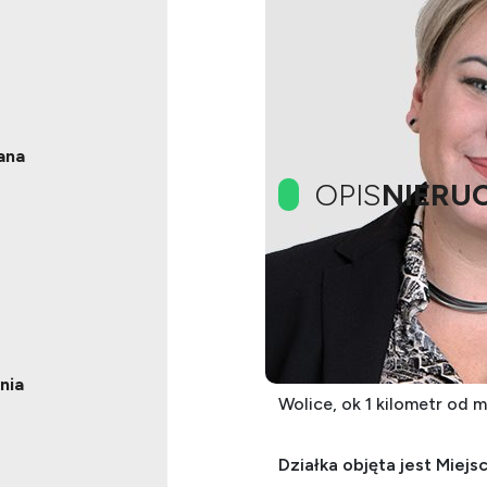
ana
OPIS
NIERU
Działka budowlana w miej
Wolińskiego
Przedmiotem sprzedaży je
nia
Wolice, ok 1 kilometr od m
Działka objęta jest Mie