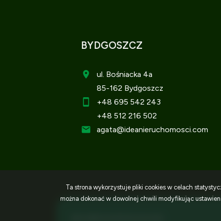
BYDGOSZCZ
ul. Bośniacka 4a
85-162 Bydgoszcz
+48 695 542 243
+48 512 216 502
agata
@ideanieruchomosci.com
Ta strona wykorzystuje pliki cookies w celach statys
można dokonać w dowolnej chwili modyfikując ustawienia
IDEA NIERUCHOMOŚCI © 2026