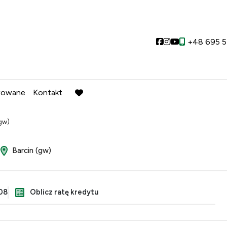
Social link
Social link
Social link
+48 695 5
wowane
Kontakt
favorite
(gw)
Barcin (gw)
08
Oblicz ratę kredytu