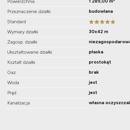
1 289,00 m²
Powierzchnia
budowlana
Przeznaczenie działki
Standard
30x42 m
Wymiary działki
niezagospodarow
Zagosp. działki
płaska
Ukształtowanie działki
prostokąt
Kształt działki
brak
Gaz
jest
Woda
jest
Prąd
własna oczyszczal
Kanalizacja