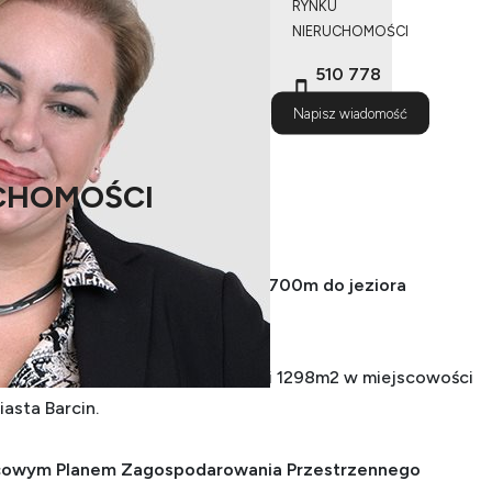
RYNKU
NIERUCHOMOŚCI
510 778
487
Napisz wiadomość
CHOMOŚCI
scowości Wolice, koło Barcina - 700m do jeziora
st działka budowlana o wielkości 1298m2 w miejscowości
iasta Barcin.
jscowym Planem Zagospodarowania Przestrzennego