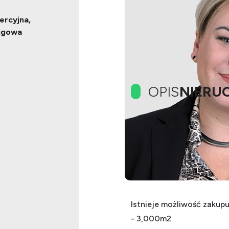
ercyjna,
ugowa
OPIS
NIERU
Na sprzedaż działka inwe
Przedmiotem sprzedaży j
bezpośrednio przy Drodze
Istnieje możliwość zakup
- 3,000m2