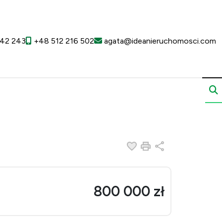
42 243
+48 512 216 502
agata@ideanieruchomosci.com
Dodaj do ulubionych
Drukuj
Udostępnij
800 000 zł