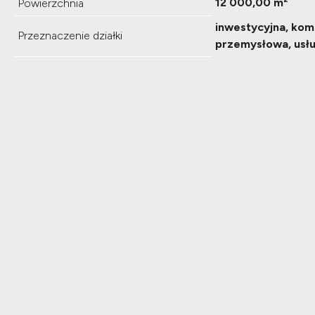
12 000,00 m²
Powierzchnia
inwestycyjna, kom
Przeznaczenie działki
przemysłowa, usł