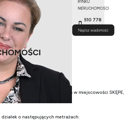
RYNKU
NIERUCHOMOŚCI
510 778
487
Napisz wiadomość
CHOMOŚCI
stycyjna przy DK10!
est działka usługowa, komercyjna w miejscowości SKĘPE,
 Krajowej DK10.
u działek o następujących metrażach: