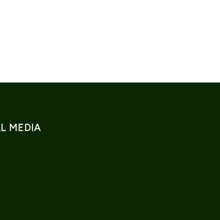
L MEDIA
k
ook
ebook