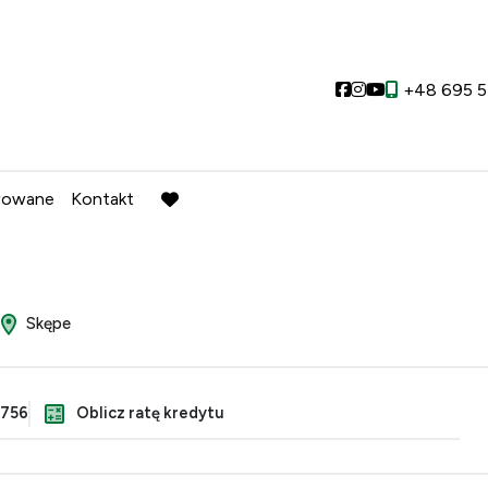
Social link
Social link
Social link
+48 695 5
wowane
Kontakt
favorite
Skępe
2756
Oblicz ratę kredytu