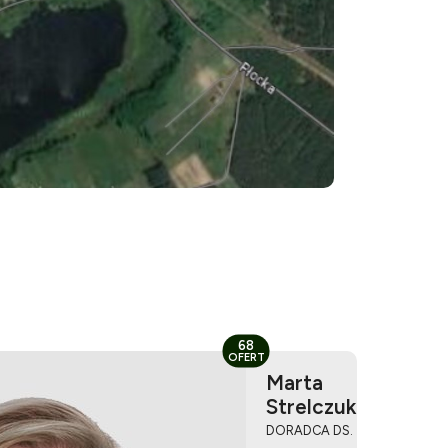
68
OFERT
Marta
Strelczuk
DORADCA DS.