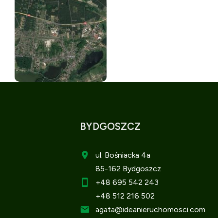
BYDGOSZCZ
ul. Bośniacka 4a
85-162 Bydgoszcz
+48 695 542 243
+48 512 216 502
agata
@ideanieruchomosci.com