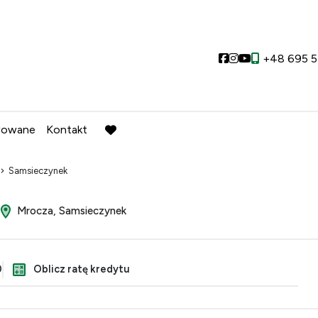
Social link
Social link
Social link
+48 695 5
wowane
Kontakt
favorite
Samsieczynek
Mrocza, Samsieczynek
0
Oblicz ratę kredytu