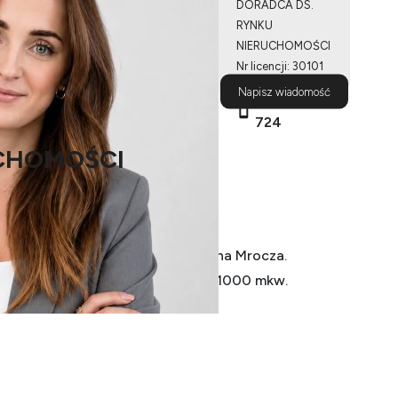
DORADCA DS.
RYNKU
NIERUCHOMOŚCI
Nr licencji: 30101
Napisz wiadomość
503 500
724
CHOMOŚCI
dnorodzinną w Samsieczynku, gmina Mrocza.
iałek o powierzchni od około 700-1000 mkw.