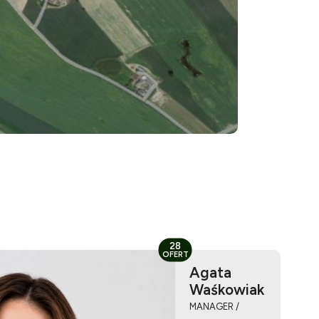
28
OFERT
Agata
Waśkowiak
MANAGER /