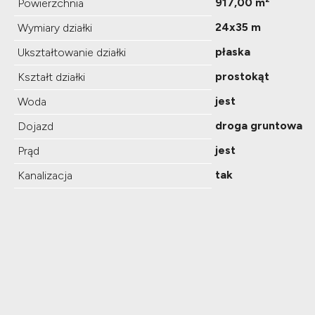
917,00 m²
Powierzchnia
24x35 m
Wymiary działki
płaska
Ukształtowanie działki
prostokąt
Kształt działki
jest
Woda
droga gruntowa
Dojazd
jest
Prąd
tak
Kanalizacja