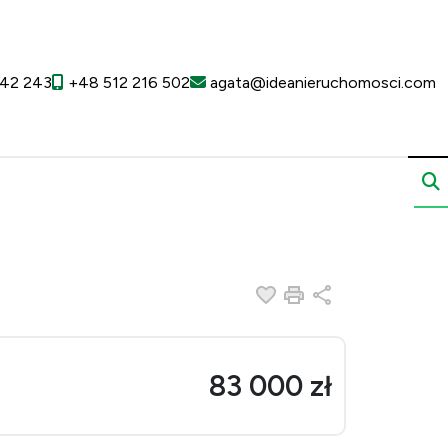
42 243
+48 512 216 502
agata@ideanieruchomosci.com
Dodaj do ulubionych
Drukuj
Udostępnij
83 000 zł