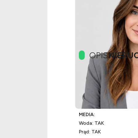
OPIS
NIERU
OPIS OFERTY:
Działki pod zabudowę je
W ofercie kilkanaście dz
MEDIA:
Woda: TAK
Prąd: TAK