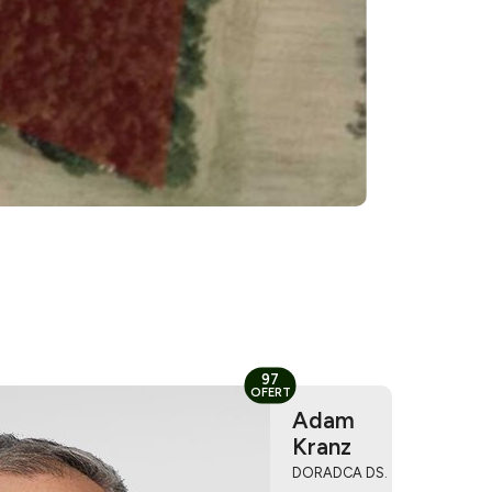
97
OFERT
Adam
Kranz
DORADCA DS.