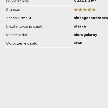
5 334,00 m²
Powierzchnia
Standard
niezagospodarow
Zagosp. działki
płaska
Ukształtowanie działki
nieregularny
Kształt działki
brak
Ogrodzenie działki