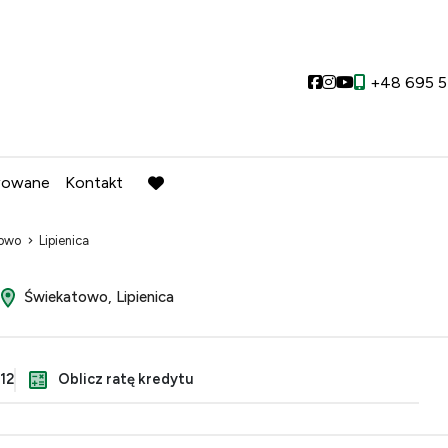
Social link
Social link
Social link
+48 695 5
wowane
Kontakt
favorite
towo
Lipienica
Świekatowo, Lipienica
12
Oblicz ratę kredytu