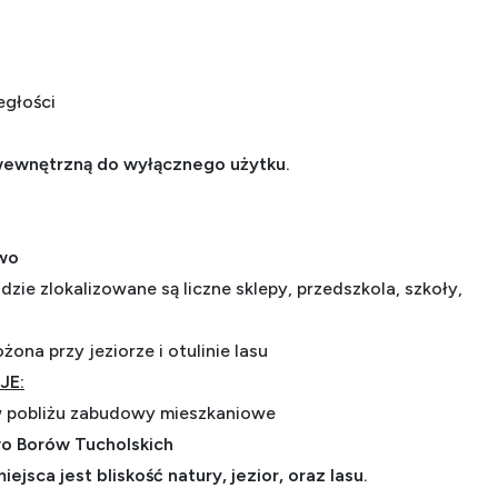
egłości
 wewnętrzną do wyłącznego użytku.
owo
zie zlokalizowane są liczne sklepy, przedszkola, szkoły,
ona przy jeziorze i otulinie lasu
JE:
w pobliżu zabudowy mieszkaniowe
o Borów Tucholskich
jsca jest bliskość natury, jezior, oraz lasu.