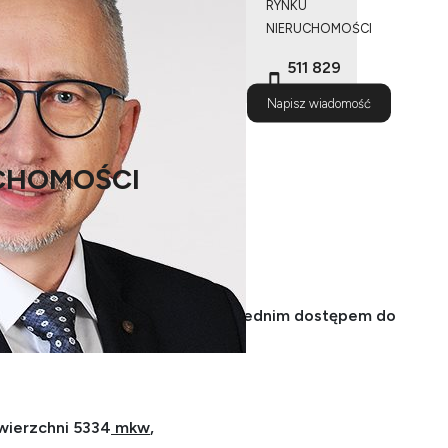
RYNKU
NIERUCHOMOŚCI
511 829
524
Napisz wiadomość
CHOMOŚCI
RZDSTAWIA
chej, spokojnej okolicy z bezpośrednim dostępem do
wierzchni 5334
mkw
,