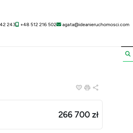
42 243
+48 512 216 502
agata@ideanieruchomosci.com
Dodaj do ulubionych
Drukuj
Udostępnij
266 700 zł