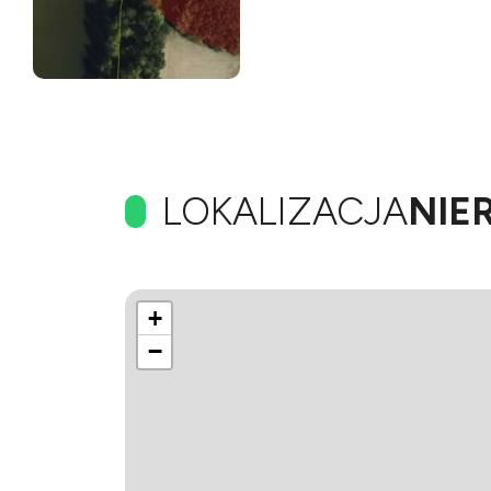
LOKALIZACJA
NIE
+
−