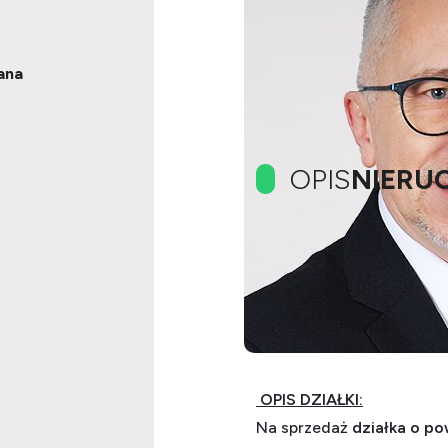
ana
OPIS
NIERU
IDEA NIRUCHOMOŚCI P
Tylko w naszym biurze!!!
Działka na sprzedaż w ci
jeziora i otulinie lasu.
OPIS DZIAŁKI:
Na sprzedaż
działka o po