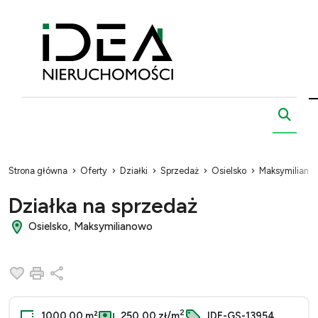
Strona główna
Oferty
Działki
Sprzedaż
Osielsko
Maksymiliano
Działka na sprzedaż
Osielsko, Maksymilianowo
Dodaj do ulubionych
Drukuj
Udostępnij
2
1000.00 m²
250,00 zł/m
IDE-GS-13954