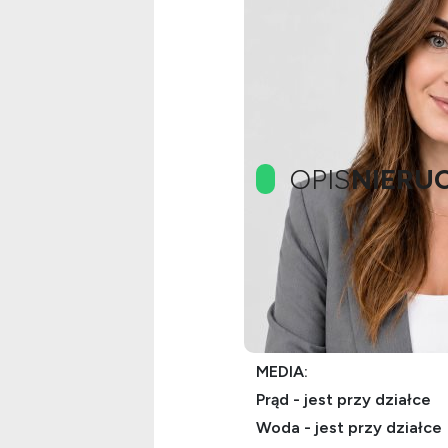
OPIS
NIERU
OPIS OFERTY:
Działka w Przyłękach, pow
Niezalesione, płaska, doja
MEDIA:
Prąd - jest przy działce
Woda - jest przy działce