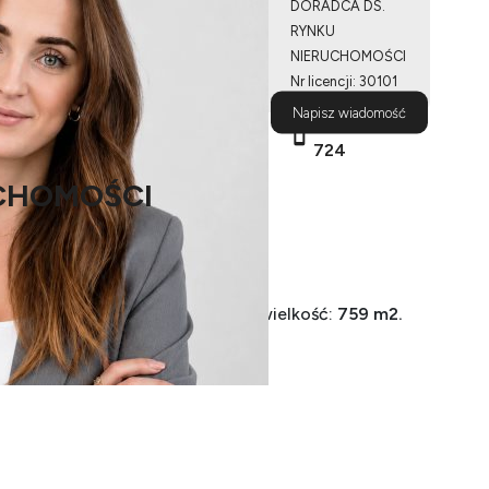
DORADCA DS.
RYNKU
NIERUCHOMOŚCI
Nr licencji: 30101
Napisz wiadomość
503 500
724
CHOMOŚCI
iat bydgoski, gmina Białe Błota wielkość:
759 m2.
zd drogą gminną. VI klasa ziemi.