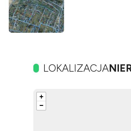
LOKALIZACJA
NIE
+
−