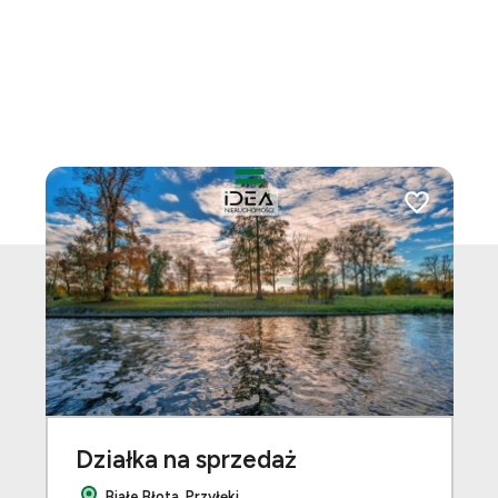
Dodaj do ul
Działka na sprzedaż
Białe Błota, Przyłęki