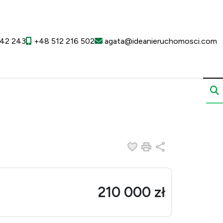
42 243
+48 512 216 502
agata@ideanieruchomosci.com
Dodaj do ulubionych
Drukuj
Udostępnij
210 000 zł