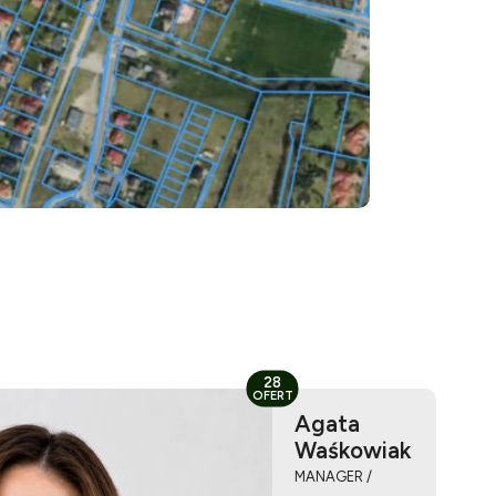
28
OFERT
Agata
Waśkowiak
MANAGER /