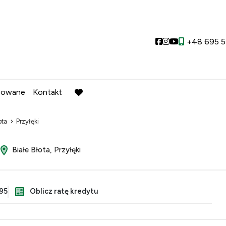
Social link
Social link
Social link
+48 695 5
wowane
Kontakt
favorite
ota
Przyłęki
Białe Błota, Przyłęki
95
Oblicz ratę kredytu