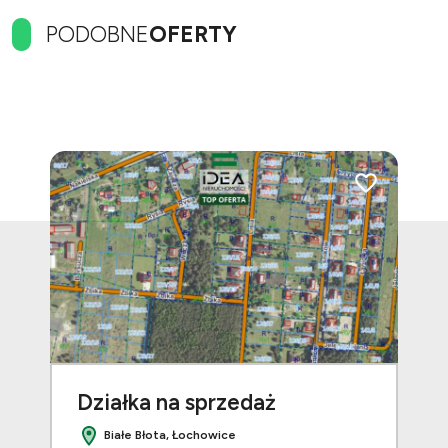
PODOBNE
OFERTY
Dodaj do ulubionych
Dodaj do ulubi
Działka na sprzedaż
Dz
Białe Błota, Łochowice