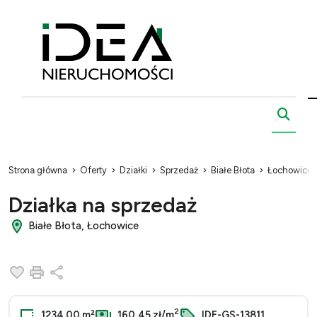
Strona główna
Oferty
Działki
Sprzedaż
Białe Błota
Łochowice
Działka na sprzedaż
Białe Błota, Łochowice
Dodaj do ulubionych
Drukuj
Udostępnij
2
1234.00 m²
160,45 zł/m
IDE-GS-13811