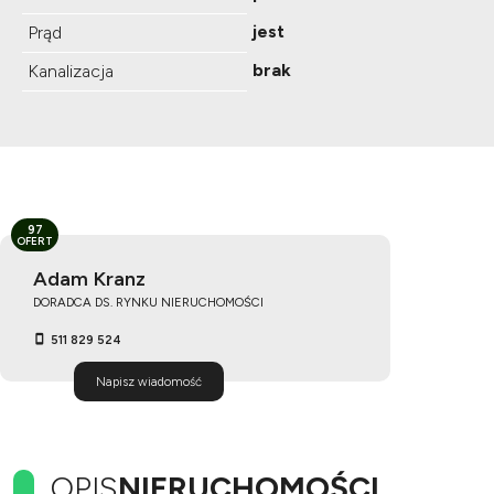
jest
Prąd
brak
Kanalizacja
97
OFERT
Adam Kranz
DORADCA DS. RYNKU NIERUCHOMOŚCI
511 829 524
Napisz wiadomość
OPIS
NIERUCHOMOŚCI