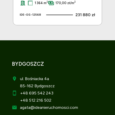
2
2
1 364 m
170,00 zł/m
 zł
231 880 zł
IDE-GS-12568
IDE
BYDGOSZCZ
ul. Bośniacka 4a
85-162 Bydgoszcz
+48 695 542 243
+48 512 216 502
agata
@ideanieruchomosci.com