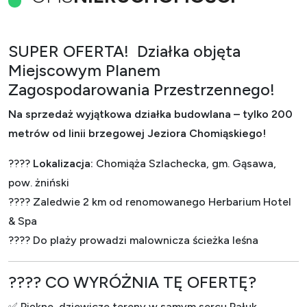
SUPER OFERTA! Działka objęta
Miejscowym Planem
Zagospodarowania Przestrzennego!
Na sprzedaż wyjątkowa działka budowlana – tylko 200
metrów od linii brzegowej Jeziora Chomiąskiego!
????
Lokalizacja:
Chomiąża Szlachecka, gm. Gąsawa,
pow. żniński
???? Zaledwie 2 km od renomowanego Herbarium Hotel
& Spa
???? Do plaży prowadzi malownicza ścieżka leśna
???? CO WYRÓŻNIA TĘ OFERTĘ?
✅ Piękne, dziewicze tereny w samym sercu Pałuk