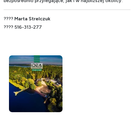
bezpośrednio przylegające, jak i w najbliższej okolicy.
????
Marta Strelczuk
???? 516-313-277