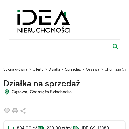
Strona główna
Oferty
Działki
Sprzedaż
Gąsawa
Chomiąża Szl
Działka na sprzedaż
Gąsawa, Chomiąża Szlachecka
Dodaj do ulubionych
Drukuj
Udostępnij
2
894.00 m²
220,00 zł/m
IDE-GS-13388